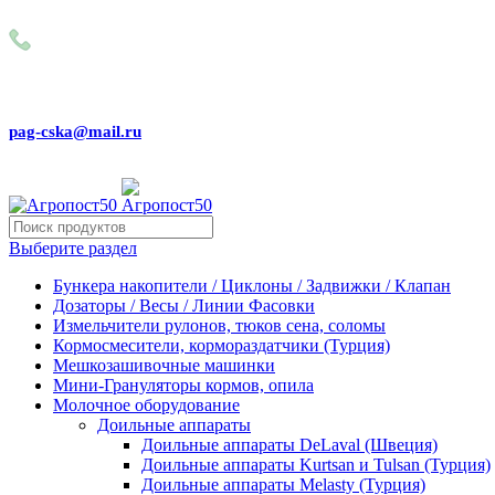
Внимание! Сейчас идёт изменение цен на сайте! Просим Вас
+79031150466
pag-cska@mail.ru
Выберите раздел
Бункера накопители / Циклоны / Задвижки / Клапан
Дозаторы / Весы / Линии Фасовки
Измельчители рулонов, тюков сена, соломы
Кормосмесители, кормораздатчики (Турция)
Мешкозашивочные машинки
Мини-Грануляторы кормов, опила
Молочное оборудование
Доильные аппараты
Доильные аппараты DeLaval (Швеция)
Доильные аппараты Kurtsan и Tulsan (Турция)
Доильные аппараты Melasty (Турция)