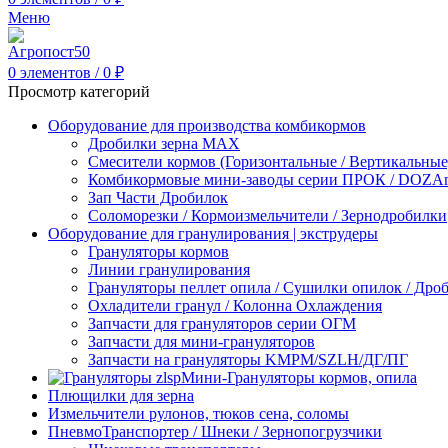
Меню
0
элементов
/
0
₽
Просмотр категорий
Оборудование для производства комбикормов
Дробилки зерна МАХ
Смесители кормов (Горизонтальные / Вертикальные
Комбикормовые мини-заводы серии ПРОК / DOZAme
Зап Части Дробилок
Соломорезки / Кормоизмельчители / Зернодробилки
Оборудование для гранулирования | экструдеры
Грануляторы кормов
Линии гранулирования
Грануляторы пеллет опила / Сушилки опилок / Др
Охладители гранул / Колонна Охлаждения
Запчасти для грануляторов серии ОГМ
Запчасти для мини-грануляторов
Запчасти на грануляторы KMPM/SZLH/ДГ/ПГ
Мини-Грануляторы кормов, опила
Плющилки для зерна
Измельчители рулонов, тюков сена, соломы
ПневмоТранспортер / Шнеки / Зернопогрузчики