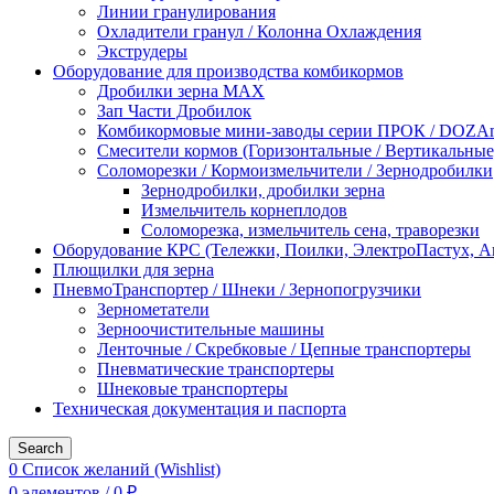
Линии гранулирования
Охладители гранул / Колонна Охлаждения
Экструдеры
Оборудование для производства комбикормов
Дробилки зерна МАХ
Зап Части Дробилок
Комбикормовые мини-заводы серии ПРОК / DOZAme
Смесители кормов (Горизонтальные / Вертикальные
Соломорезки / Кормоизмельчители / Зернодробилки
Зернодробилки, дробилки зерна
Измельчитель корнеплодов
Соломорезка, измельчитель сена, траворезки
Оборудование КРС (Тележки, Поилки, ЭлектроПастух, 
Плющилки для зерна
ПневмоТранспортер / Шнеки / Зернопогрузчики
Зернометатели
Зерноочистительные машины
Ленточные / Скребковые / Цепные транспортеры
Пневматические транспортеры
Шнековые транспортеры
Техническая документация и паспорта
Search
0
Список желаний (Wishlist)
0
элементов
/
0
₽