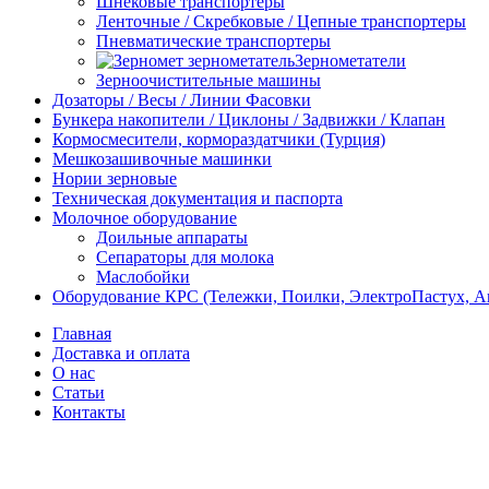
Шнековые транспортеры
Ленточные / Скребковые / Цепные транспортеры
Пневматические транспортеры
Зернометатели
Зерноочистительные машины
Дозаторы / Весы / Линии Фасовки
Бункера накопители / Циклоны / Задвижки / Клапан
Кормосмесители, кормораздатчики (Турция)
Мешкозашивочные машинки
Нории зерновые
Техническая документация и паспорта
Молочное оборудование
Доильные аппараты
Сепараторы для молока
Маслобойки
Оборудование КРС (Тележки, Поилки, ЭлектроПастух, 
Главная
Доставка и оплата
О нас
Статьи
Контакты
-5%