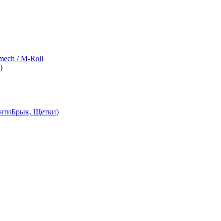
ch / M-Roll
)
АнтиБрык, Щетки)