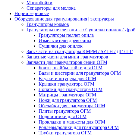
Маслобойки
Сепараторы для молока
Нории зерновые
Оборудование для гранулирования | экструдеры
Грануляторы кормов
Грануляторы пеллет опила / Сушилки опилок / Др
Грануляторы пеллет опила
Измельчители древесины
Сушилки для опилок
Зап. части на грануляторы KMPM / SZLH / ДГ / ПГ
Запасные части для мини грануляторов
Запчасти для грануляторов серии ОГМ
Болты, шайбы, гайки для ОГМ
Валы и шестерни для гранулятора ОГМ
Втулки и штуцера для ОГМ
Крышки гранулятора ОГМ
Лопатки для гранулятора ОГМ
Матрицы гранулятора ОГМ
Ножи для гранулятора ОГМ
Обечайки для гранулятора ОГМ
Плиты гранулятора ОГМ
Подшипники для ОГМ
Прокладки и манжеты для ОГМ
Роллеры/ролики для гранулятора ОГМ
Трубки гранулятора ОГМ