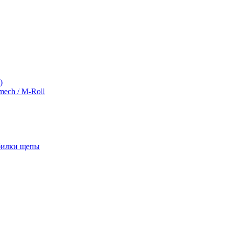
)
ch / M-Roll
обилки щепы