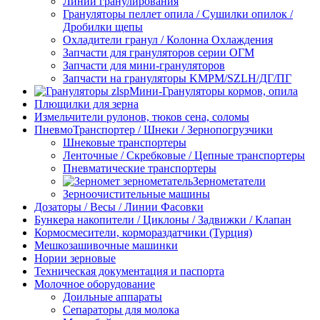
Линии гранулирования
Грануляторы пеллет опила / Сушилки опилок /
Дробилки щепы
Охладители гранул / Колонна Охлаждения
Запчасти для грануляторов серии ОГМ
Запчасти для мини-грануляторов
Запчасти на грануляторы KMPM/SZLH/ДГ/ПГ
Мини-Грануляторы кормов, опила
Плющилки для зерна
Измельчители рулонов, тюков сена, соломы
ПневмоТранспортер / Шнеки / Зернопогрузчики
Шнековые транспортеры
Ленточные / Скребковые / Цепные транспортеры
Пневматические транспортеры
Зернометатели
Зерноочистительные машины
Дозаторы / Весы / Линии Фасовки
Бункера накопители / Циклоны / Задвижки / Клапан
Кормосмесители, кормораздатчики (Турция)
Мешкозашивочные машинки
Нории зерновые
Техническая документация и паспорта
Молочное оборудование
Доильные аппараты
Сепараторы для молока