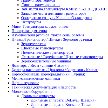
Грануляторы кормов
Линии гранулирования
Зап. части на грануляторы KMPM / SZLH / ДГ / ПГ
Запасные части для мини грануляторов
Охладители гранул / Колонна Охлаждения
Экструдеры
Мини-Грануляторы кормов, опила
Плющилки для зерна
Измельчители рулонов, тюков сена, соломы
ПневмоТранспортер / Шнеки / Зернопогрузчики
Зернометатели
Шнековые транспортеры
Пневматические транспортеры
Ленточные / Скребковые / Цепные транспортеры
Зерноочистительные машины
Дозаторы / Весы / Линии Фасовки
Бункера накопители / Циклоны / Задвижки / Клапан
Кормосмесители, кормораздатчики (Турция)
Мешкозашивочные машинки
Нории зерновые
Техническая документация и паспорта
Молочное оборудование
Доильные аппараты
Доильные аппараты DeLaval (Швеция)
Доильные аппараты Kurtsan и Tulsan