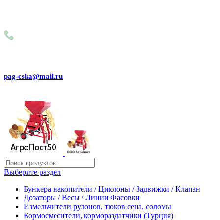
Внимание! Сейчас идёт изменение цен на сайте! Просим
Вас реальные цены и наличие товара, уточнять по
телефону
+79031150466
pag-cska@mail.ru
Выберите раздел
Бункера накопители / Циклоны / Задвижки / Клапан
Дозаторы / Весы / Линии Фасовки
Измельчители рулонов, тюков сена, соломы
Кормосмесители, кормораздатчики (Турция)