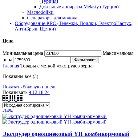
(Турция)
Доильные аппараты Melasty (Турция)
Маслобойки
Сепараторы для молока
Оборудование КРС (Тележки, Поилки, ЭлектроПастух,
АнтиБрык, Щетки)
Цена
Минимальная цена
Максимальная
цена
Фильтрация
Главная
Товары с меткой «экструдер зерна»
Показаны все (3)
Показать боковую панель
Показывать
9
12
18
24
-14%
Экструдер одношнековый YH комбикормовый