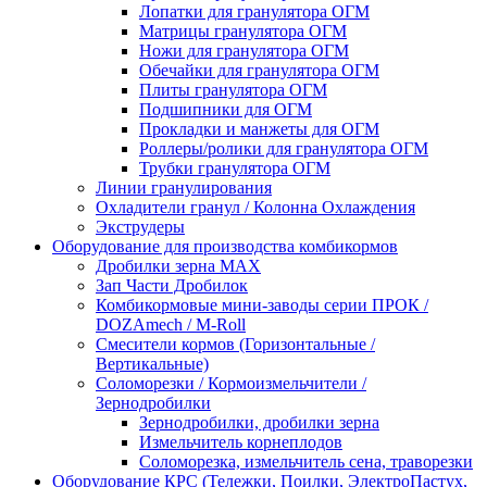
Лопатки для гранулятора ОГМ
Матрицы гранулятора ОГМ
Ножи для гранулятора ОГМ
Обечайки для гранулятора ОГМ
Плиты гранулятора ОГМ
Подшипники для ОГМ
Прокладки и манжеты для ОГМ
Роллеры/ролики для гранулятора ОГМ
Трубки гранулятора ОГМ
Линии гранулирования
Охладители гранул / Колонна Охлаждения
Экструдеры
Оборудование для производства комбикормов
Дробилки зерна МАХ
Зап Части Дробилок
Комбикормовые мини-заводы серии ПРОК /
DOZAmech / M-Roll
Смесители кормов (Горизонтальные /
Вертикальные)
Соломорезки / Кормоизмельчители /
Зернодробилки
Зернодробилки, дробилки зерна
Измельчитель корнеплодов
Соломорезка, измельчитель сена, траворезки
Оборудование КРС (Тележки, Поилки, ЭлектроПастух,