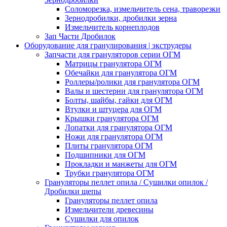
Соломорезка, измельчитель сена, траворезки
Зернодробилки, дробилки зерна
Измельчитель корнеплодов
Зап Части Дробилок
Оборудование для гранулирования | экструдеры
Запчасти для грануляторов серии ОГМ
Матрицы гранулятора ОГМ
Обечайки для гранулятора ОГМ
Роллеры/ролики для гранулятора ОГМ
Валы и шестерни для гранулятора ОГМ
Болты, шайбы, гайки для ОГМ
Втулки и штуцера для ОГМ
Крышки гранулятора ОГМ
Лопатки для гранулятора ОГМ
Ножи для гранулятора ОГМ
Плиты гранулятора ОГМ
Подшипники для ОГМ
Прокладки и манжеты для ОГМ
Трубки гранулятора ОГМ
Грануляторы пеллет опила / Сушилки опилок /
Дробилки щепы
Грануляторы пеллет опила
Измельчители древесины
Сушилки для опилок