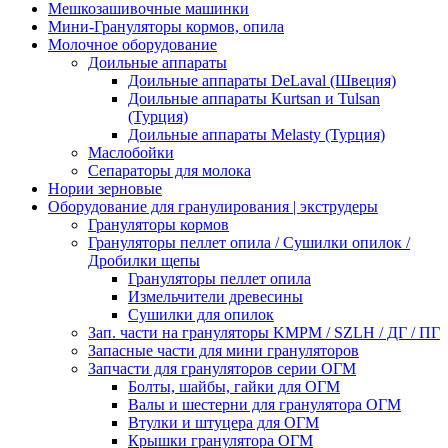
Мешкозашивочные машинки
Мини-Грануляторы кормов, опила
Молочное оборудование
Доильные аппараты
Доильные аппараты DeLaval (Швеция)
Доильные аппараты Kurtsan и Tulsan
(Турция)
Доильные аппараты Melasty (Турция)
Маслобойки
Сепараторы для молока
Нории зерновые
Оборудование для гранулирования | экструдеры
Грануляторы кормов
Грануляторы пеллет опила / Сушилки опилок /
Дробилки щепы
Грануляторы пеллет опила
Измельчители древесины
Сушилки для опилок
Зап. части на грануляторы KMPM / SZLH / ДГ / ПГ
Запасные части для мини грануляторов
Запчасти для грануляторов серии ОГМ
Болты, шайбы, гайки для ОГМ
Валы и шестерни для гранулятора ОГМ
Втулки и штуцера для ОГМ
Крышки гранулятора ОГМ