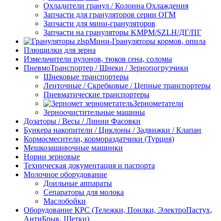
Охладители гранул / Колонна Охлаждения
Запчасти для грануляторов серии ОГМ
Запчасти для мини-грануляторов
Запчасти на грануляторы KMPM/SZLH/ДГ/ПГ
Мини-Грануляторы кормов, опила
Плющилки для зерна
Измельчители рулонов, тюков сена, соломы
ПневмоТранспортер / Шнеки / Зернопогрузчики
Шнековые транспортеры
Ленточные / Скребковые / Цепные транспортеры
Пневматические транспортеры
Зернометатели
Зерноочистительные машины
Дозаторы / Весы / Линии Фасовки
Бункера накопители / Циклоны / Задвижки / Клапан
Кормосмесители, кормораздатчики (Турция)
Мешкозашивочные машинки
Нории зерновые
Техническая документация и паспорта
Молочное оборудование
Доильные аппараты
Сепараторы для молока
Маслобойки
Оборудование КРС (Тележки, Поилки, ЭлектроПастух,
АнтиБрык, Щетки)