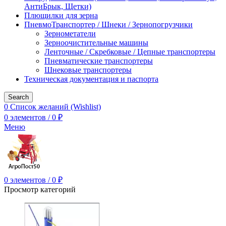
АнтиБрык, Щетки)
Плющилки для зерна
ПневмоТранспортер / Шнеки / Зернопогрузчики
Зернометатели
Зерноочистительные машины
Ленточные / Скребковые / Цепные транспортеры
Пневматические транспортеры
Шнековые транспортеры
Техническая документация и паспорта
Search
0
Список желаний (Wishlist)
0
элементов
/
0
₽
Меню
0
элементов
/
0
₽
Просмотр категорий