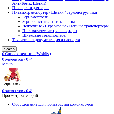
АнтиБрык, Щетки)
Плющилки для зерна
ПневмоТранспортер / Шнеки / Зернопогрузчики
Зернометатели
Зерноочистительные машины
Ленточные / Скребковые / Цепные транспортеры
Пневматические транспортеры
Шнековые транспортеры
Техническая документация и паспорта
Search
0
Список желаний (Wishlist)
0
элементов
/
0
₽
Меню
0
элементов
/
0
₽
Просмотр категорий
Оборудование для производства комбикормов