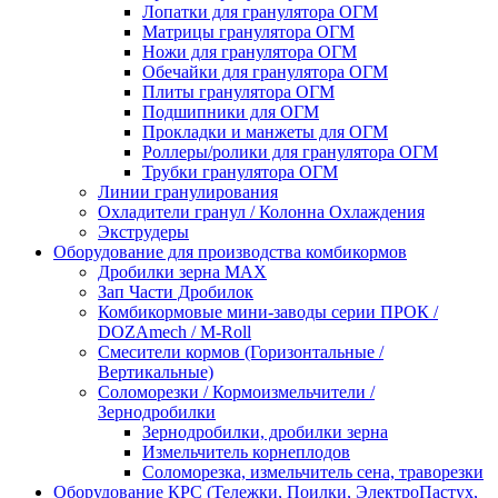
Лопатки для гранулятора ОГМ
Матрицы гранулятора ОГМ
Ножи для гранулятора ОГМ
Обечайки для гранулятора ОГМ
Плиты гранулятора ОГМ
Подшипники для ОГМ
Прокладки и манжеты для ОГМ
Роллеры/ролики для гранулятора ОГМ
Трубки гранулятора ОГМ
Линии гранулирования
Охладители гранул / Колонна Охлаждения
Экструдеры
Оборудование для производства комбикормов
Дробилки зерна МАХ
Зап Части Дробилок
Комбикормовые мини-заводы серии ПРОК /
DOZAmech / M-Roll
Смесители кормов (Горизонтальные /
Вертикальные)
Соломорезки / Кормоизмельчители /
Зернодробилки
Зернодробилки, дробилки зерна
Измельчитель корнеплодов
Соломорезка, измельчитель сена, траворезки
Оборудование КРС (Тележки, Поилки, ЭлектроПастух,