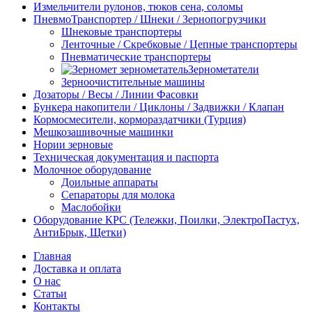
Измельчители рулонов, тюков сена, соломы
ПневмоТранспортер / Шнеки / Зернопогрузчики
Шнековые транспортеры
Ленточные / Скребковые / Цепные транспортеры
Пневматические транспортеры
Зернометатели
Зерноочистительные машины
Дозаторы / Весы / Линии Фасовки
Бункера накопители / Циклоны / Задвижки / Клапан
Кормосмесители, кормораздатчики (Турция)
Мешкозашивочные машинки
Нории зерновые
Техническая документация и паспорта
Молочное оборудование
Доильные аппараты
Сепараторы для молока
Маслобойки
Оборудование КРС (Тележки, Поилки, ЭлектроПастух,
АнтиБрык, Щетки)
Главная
Доставка и оплата
О нас
Статьи
Контакты