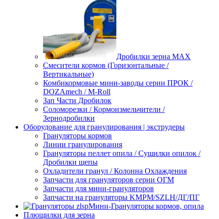
Дробилки зерна МАХ
Смесители кормов (Горизонтальные /
Вертикальные)
Комбикормовые мини-заводы серии ПРОК /
DOZAmech / M-Roll
Зап Части Дробилок
Соломорезки / Кормоизмельчители /
Зернодробилки
Оборудование для гранулирования | экструдеры
Грануляторы кормов
Линии гранулирования
Грануляторы пеллет опила / Сушилки опилок /
Дробилки щепы
Охладители гранул / Колонна Охлаждения
Запчасти для грануляторов серии ОГМ
Запчасти для мини-грануляторов
Запчасти на грануляторы KMPM/SZLH/ДГ/ПГ
Мини-Грануляторы кормов, опила
Плющилки для зерна