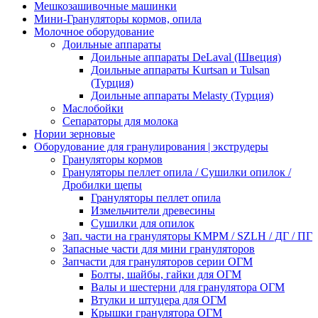
Мешкозашивочные машинки
Мини-Грануляторы кормов, опила
Молочное оборудование
Доильные аппараты
Доильные аппараты DeLaval (Швеция)
Доильные аппараты Kurtsan и Tulsan
(Турция)
Доильные аппараты Melasty (Турция)
Маслобойки
Сепараторы для молока
Нории зерновые
Оборудование для гранулирования | экструдеры
Грануляторы кормов
Грануляторы пеллет опила / Сушилки опилок /
Дробилки щепы
Грануляторы пеллет опила
Измельчители древесины
Сушилки для опилок
Зап. части на грануляторы KMPM / SZLH / ДГ / ПГ
Запасные части для мини грануляторов
Запчасти для грануляторов серии ОГМ
Болты, шайбы, гайки для ОГМ
Валы и шестерни для гранулятора ОГМ
Втулки и штуцера для ОГМ
Крышки гранулятора ОГМ