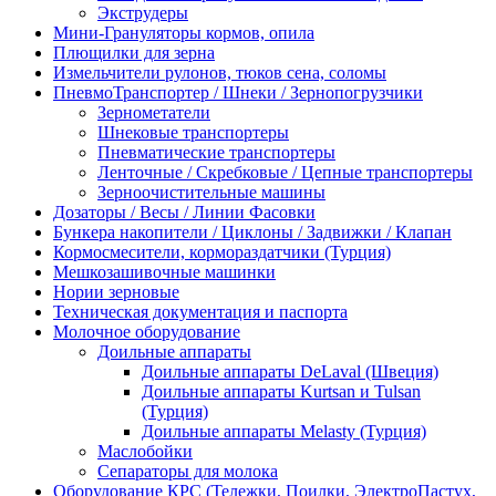
Экструдеры
Мини-Грануляторы кормов, опила
Плющилки для зерна
Измельчители рулонов, тюков сена, соломы
ПневмоТранспортер / Шнеки / Зернопогрузчики
Зернометатели
Шнековые транспортеры
Пневматические транспортеры
Ленточные / Скребковые / Цепные транспортеры
Зерноочистительные машины
Дозаторы / Весы / Линии Фасовки
Бункера накопители / Циклоны / Задвижки / Клапан
Кормосмесители, кормораздатчики (Турция)
Мешкозашивочные машинки
Нории зерновые
Техническая документация и паспорта
Молочное оборудование
Доильные аппараты
Доильные аппараты DeLaval (Швеция)
Доильные аппараты Kurtsan и Tulsan
(Турция)
Доильные аппараты Melasty (Турция)
Маслобойки
Сепараторы для молока
Оборудование КРС (Тележки, Поилки, ЭлектроПастух,