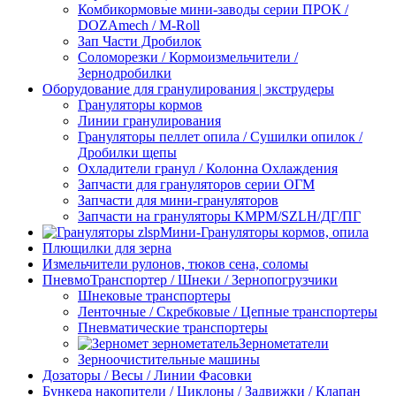
Комбикормовые мини-заводы серии ПРОК /
DOZAmech / M-Roll
Зап Части Дробилок
Соломорезки / Кормоизмельчители /
Зернодробилки
Оборудование для гранулирования | экструдеры
Грануляторы кормов
Линии гранулирования
Грануляторы пеллет опила / Сушилки опилок /
Дробилки щепы
Охладители гранул / Колонна Охлаждения
Запчасти для грануляторов серии ОГМ
Запчасти для мини-грануляторов
Запчасти на грануляторы KMPM/SZLH/ДГ/ПГ
Мини-Грануляторы кормов, опила
Плющилки для зерна
Измельчители рулонов, тюков сена, соломы
ПневмоТранспортер / Шнеки / Зернопогрузчики
Шнековые транспортеры
Ленточные / Скребковые / Цепные транспортеры
Пневматические транспортеры
Зернометатели
Зерноочистительные машины
Дозаторы / Весы / Линии Фасовки
Бункера накопители / Циклоны / Задвижки / Клапан