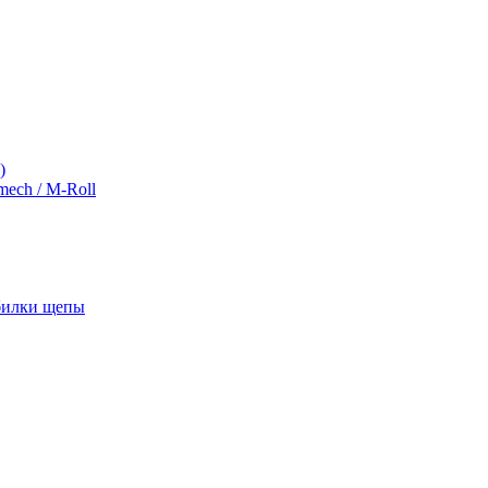
)
ch / M-Roll
обилки щепы