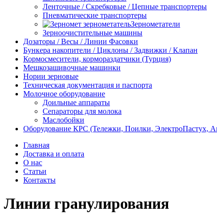
Ленточные / Скребковые / Цепные транспортеры
Пневматические транспортеры
Зернометатели
Зерноочистительные машины
Дозаторы / Весы / Линии Фасовки
Бункера накопители / Циклоны / Задвижки / Клапан
Кормосмесители, кормораздатчики (Турция)
Мешкозашивочные машинки
Нории зерновые
Техническая документация и паспорта
Молочное оборудование
Доильные аппараты
Сепараторы для молока
Маслобойки
Оборудование КРС (Тележки, Поилки, ЭлектроПастух, 
Главная
Доставка и оплата
О нас
Статьи
Контакты
Линии гранулирования