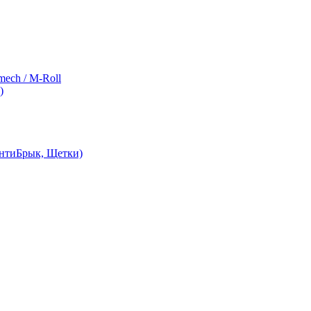
ch / M-Roll
)
АнтиБрык, Щетки)