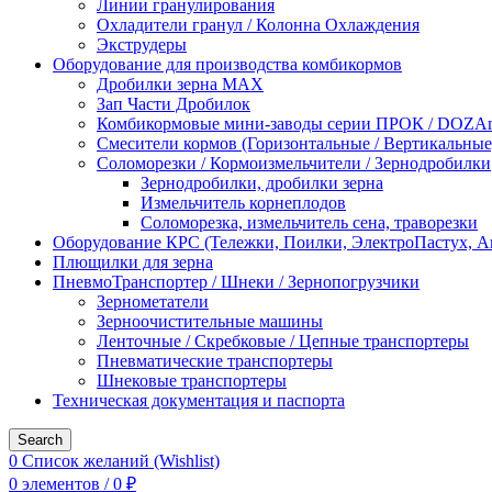
Линии гранулирования
Охладители гранул / Колонна Охлаждения
Экструдеры
Оборудование для производства комбикормов
Дробилки зерна МАХ
Зап Части Дробилок
Комбикормовые мини-заводы серии ПРОК / DOZAme
Смесители кормов (Горизонтальные / Вертикальные
Соломорезки / Кормоизмельчители / Зернодробилки
Зернодробилки, дробилки зерна
Измельчитель корнеплодов
Соломорезка, измельчитель сена, траворезки
Оборудование КРС (Тележки, Поилки, ЭлектроПастух, 
Плющилки для зерна
ПневмоТранспортер / Шнеки / Зернопогрузчики
Зернометатели
Зерноочистительные машины
Ленточные / Скребковые / Цепные транспортеры
Пневматические транспортеры
Шнековые транспортеры
Техническая документация и паспорта
Search
0
Список желаний (Wishlist)
0
элементов
/
0
₽