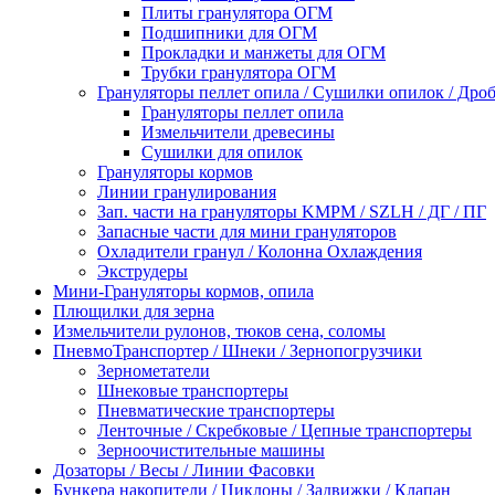
Плиты гранулятора ОГМ
Подшипники для ОГМ
Прокладки и манжеты для ОГМ
Трубки гранулятора ОГМ
Грануляторы пеллет опила / Сушилки опилок / Др
Грануляторы пеллет опила
Измельчители древесины
Сушилки для опилок
Грануляторы кормов
Линии гранулирования
Зап. части на грануляторы KMPM / SZLH / ДГ / ПГ
Запасные части для мини грануляторов
Охладители гранул / Колонна Охлаждения
Экструдеры
Мини-Грануляторы кормов, опила
Плющилки для зерна
Измельчители рулонов, тюков сена, соломы
ПневмоТранспортер / Шнеки / Зернопогрузчики
Зернометатели
Шнековые транспортеры
Пневматические транспортеры
Ленточные / Скребковые / Цепные транспортеры
Зерноочистительные машины
Дозаторы / Весы / Линии Фасовки
Бункера накопители / Циклоны / Задвижки / Клапан