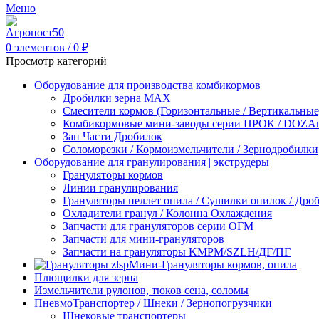
Меню
0
элементов
/
0
₽
Просмотр категорий
Оборудование для производства комбикормов
Дробилки зерна МАХ
Смесители кормов (Горизонтальные / Вертикальные
Комбикормовые мини-заводы серии ПРОК / DOZAme
Зап Части Дробилок
Соломорезки / Кормоизмельчители / Зернодробилки
Оборудование для гранулирования | экструдеры
Грануляторы кормов
Линии гранулирования
Грануляторы пеллет опила / Сушилки опилок / Др
Охладители гранул / Колонна Охлаждения
Запчасти для грануляторов серии ОГМ
Запчасти для мини-грануляторов
Запчасти на грануляторы KMPM/SZLH/ДГ/ПГ
Мини-Грануляторы кормов, опила
Плющилки для зерна
Измельчители рулонов, тюков сена, соломы
ПневмоТранспортер / Шнеки / Зернопогрузчики
Шнековые транспортеры