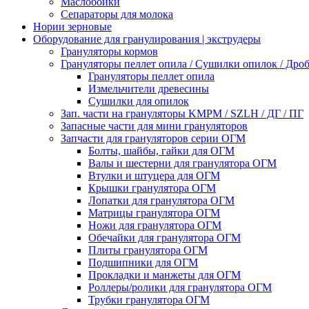
Маслобойки
Сепараторы для молока
Нории зерновые
Оборудование для гранулирования | экструдеры
Грануляторы кормов
Грануляторы пеллет опила / Сушилки опилок / Др
Грануляторы пеллет опила
Измельчители древесины
Сушилки для опилок
Зап. части на грануляторы KMPM / SZLH / ДГ / ПГ
Запасные части для мини грануляторов
Запчасти для грануляторов серии ОГМ
Болты, шайбы, гайки для ОГМ
Валы и шестерни для гранулятора ОГМ
Втулки и штуцера для ОГМ
Крышки гранулятора ОГМ
Лопатки для гранулятора ОГМ
Матрицы гранулятора ОГМ
Ножи для гранулятора ОГМ
Обечайки для гранулятора ОГМ
Плиты гранулятора ОГМ
Подшипники для ОГМ
Прокладки и манжеты для ОГМ
Роллеры/ролики для гранулятора ОГМ
Трубки гранулятора ОГМ