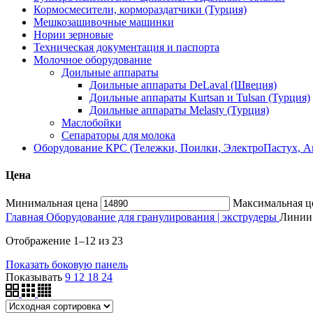
Кормосмесители, кормораздатчики (Турция)
Мешкозашивочные машинки
Нории зерновые
Техническая документация и паспорта
Молочное оборудование
Доильные аппараты
Доильные аппараты DeLaval (Швеция)
Доильные аппараты Kurtsan и Tulsan (Турция)
Доильные аппараты Melasty (Турция)
Маслобойки
Сепараторы для молока
Оборудование КРС (Тележки, Поилки, ЭлектроПастух, 
Цена
Минимальная цена
Максимальная ц
Главная
Оборудование для гранулирования | экструдеры
Линии
Отображение 1–12 из 23
Показать боковую панель
Показывать
9
12
18
24