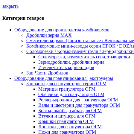
закрыть
Категории товаров
Оборудование для производства комбикормов
Дробилки зерна МАХ
Смесители кормов (Горизонтальные / Вертикальные
Комбикормовые мини-заводы серии ПРОК / DOZAme
Соломорезки / Кормоизмельчители / Зернодробилки
Соломорезка, измельчитель сена, траворезки
Зернодробилки, дробилки зерна
Измельчитель корнеплодов
Зап Части Дробилок
Оборудование для гранулирования | экструдеры
Запчасти для грануляторов серии ОГМ
Матрицы гранулятора ОГМ
Обечайки для гранулятора ОГМ
Роллеры/ролики для гранулятора ОГМ
Валы и шестерни для гранулятора ОГМ
Болты, шайбы, гайки для ОГМ
Втулки и штуцера для ОГМ
Крышки гранулятора ОГМ
Лопатки для гранулятора ОГМ
Ножи для гранулятора ОГМ