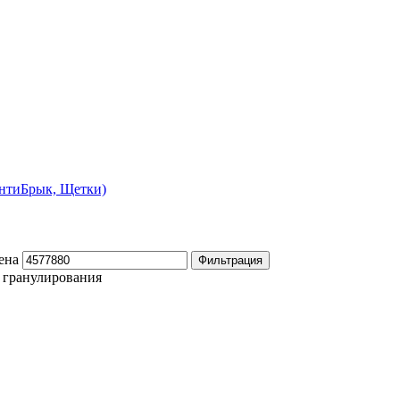
АнтиБрык, Щетки)
ена
Фильтрация
 гранулирования