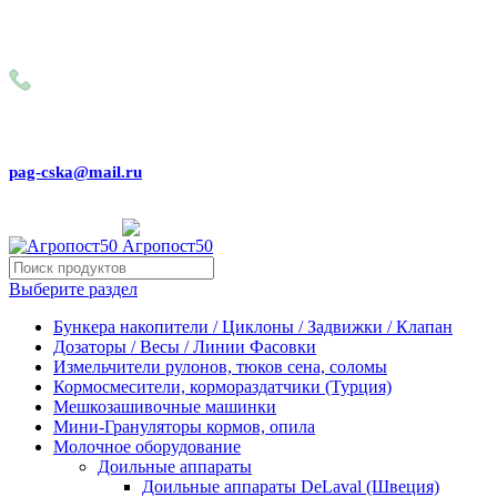
Внимание! Сейчас идёт изменение цен на сайте! Просим
Вас реальные цены и наличие товара, уточнять по
телефону
+79031150466
pag-cska@mail.ru
Выберите раздел
Бункера накопители / Циклоны / Задвижки / Клапан
Дозаторы / Весы / Линии Фасовки
Измельчители рулонов, тюков сена, соломы
Кормосмесители, кормораздатчики (Турция)
Мешкозашивочные машинки
Мини-Грануляторы кормов, опила
Молочное оборудование
Доильные аппараты
Доильные аппараты DeLaval (Швеция)