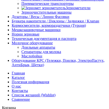
Пневматические транспортеры
Зернометатели
Зерноочистительные машины
Дозаторы / Весы / Линии Фасовки
Бункера накопители / Циклоны / Задвижки / Клапан
Кормосмесители, кормораздатчики (Турция)
Мешкозашивочные машинки
Нории зерновые
Техническая документация и паспорта
Молочное оборудование
Доильные аппараты
Сепараторы для молока
Маслобойки
Оборудование КРС (Тележки, Поилки, ЭлектроПастух,
АнтиБрык, Щетки)
Главная
Каталог
Полезная информация
О нас
Контакты
Список желаний (Wishlist)
Сравнение
Корзина