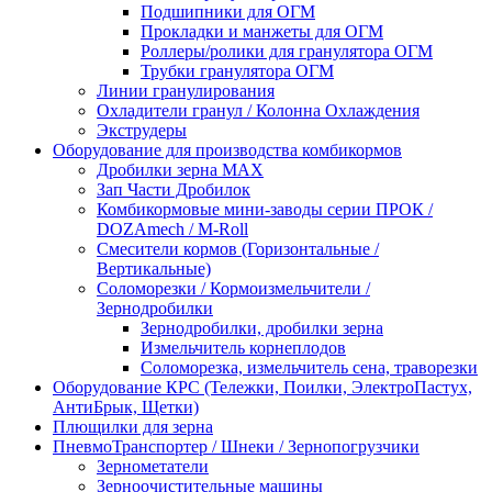
Подшипники для ОГМ
Прокладки и манжеты для ОГМ
Роллеры/ролики для гранулятора ОГМ
Трубки гранулятора ОГМ
Линии гранулирования
Охладители гранул / Колонна Охлаждения
Экструдеры
Оборудование для производства комбикормов
Дробилки зерна МАХ
Зап Части Дробилок
Комбикормовые мини-заводы серии ПРОК /
DOZAmech / M-Roll
Смесители кормов (Горизонтальные /
Вертикальные)
Соломорезки / Кормоизмельчители /
Зернодробилки
Зернодробилки, дробилки зерна
Измельчитель корнеплодов
Соломорезка, измельчитель сена, траворезки
Оборудование КРС (Тележки, Поилки, ЭлектроПастух,
АнтиБрык, Щетки)
Плющилки для зерна
ПневмоТранспортер / Шнеки / Зернопогрузчики
Зернометатели
Зерноочистительные машины