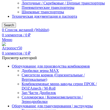
Ленточные / Скребковые / Цепные транспортеры
Пневматические транспортеры
Шнековые транспортеры
Техническая документация и паспорта
Search
0
Список желаний (Wishlist)
0
элементов
/
0
₽
Меню
0
элементов
/
0
₽
Просмотр категорий
Оборудование для производства комбикормов
Дробилки зерна МАХ
Смесители кормов (Горизонтальные /
Вертикальные)
Комбикормовые мини-заводы серии ПРОК /
DOZAmech / M-Roll
Зап Части Дробилок
Соломорезки / Кормоизмельчители /
Зернодробилки
Оборудование для гранулирования | экструдеры