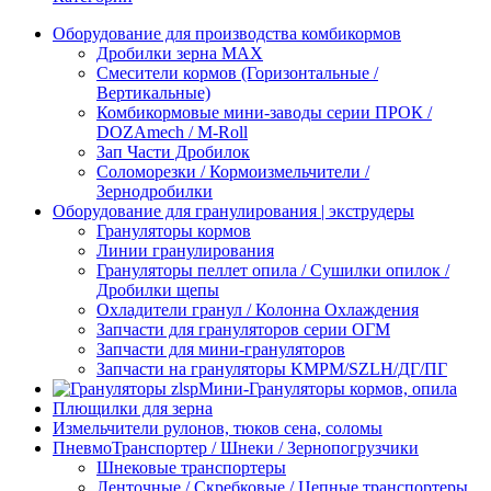
Оборудование для производства комбикормов
Дробилки зерна МАХ
Смесители кормов (Горизонтальные /
Вертикальные)
Комбикормовые мини-заводы серии ПРОК /
DOZAmech / M-Roll
Зап Части Дробилок
Соломорезки / Кормоизмельчители /
Зернодробилки
Оборудование для гранулирования | экструдеры
Грануляторы кормов
Линии гранулирования
Грануляторы пеллет опила / Сушилки опилок /
Дробилки щепы
Охладители гранул / Колонна Охлаждения
Запчасти для грануляторов серии ОГМ
Запчасти для мини-грануляторов
Запчасти на грануляторы KMPM/SZLH/ДГ/ПГ
Мини-Грануляторы кормов, опила
Плющилки для зерна
Измельчители рулонов, тюков сена, соломы
ПневмоТранспортер / Шнеки / Зернопогрузчики
Шнековые транспортеры
Ленточные / Скребковые / Цепные транспортеры