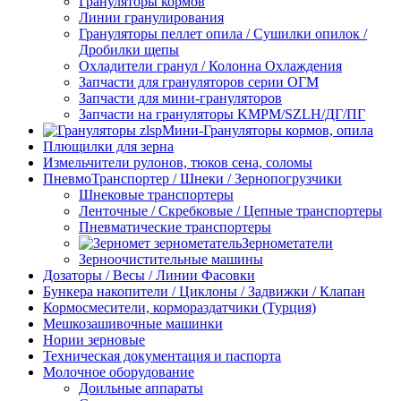
Грануляторы кормов
Линии гранулирования
Грануляторы пеллет опила / Сушилки опилок /
Дробилки щепы
Охладители гранул / Колонна Охлаждения
Запчасти для грануляторов серии ОГМ
Запчасти для мини-грануляторов
Запчасти на грануляторы KMPM/SZLH/ДГ/ПГ
Мини-Грануляторы кормов, опила
Плющилки для зерна
Измельчители рулонов, тюков сена, соломы
ПневмоТранспортер / Шнеки / Зернопогрузчики
Шнековые транспортеры
Ленточные / Скребковые / Цепные транспортеры
Пневматические транспортеры
Зернометатели
Зерноочистительные машины
Дозаторы / Весы / Линии Фасовки
Бункера накопители / Циклоны / Задвижки / Клапан
Кормосмесители, кормораздатчики (Турция)
Мешкозашивочные машинки
Нории зерновые
Техническая документация и паспорта
Молочное оборудование
Доильные аппараты