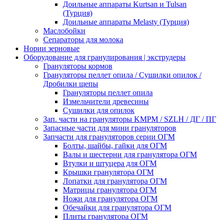
Доильные аппараты Kurtsan и Tulsan
(Турция)
Доильные аппараты Melasty (Турция)
Маслобойки
Сепараторы для молока
Нории зерновые
Оборудование для гранулирования | экструдеры
Грануляторы кормов
Грануляторы пеллет опила / Сушилки опилок /
Дробилки щепы
Грануляторы пеллет опила
Измельчители древесины
Сушилки для опилок
Зап. части на грануляторы KMPM / SZLH / ДГ / ПГ
Запасные части для мини грануляторов
Запчасти для грануляторов серии ОГМ
Болты, шайбы, гайки для ОГМ
Валы и шестерни для гранулятора ОГМ
Втулки и штуцера для ОГМ
Крышки гранулятора ОГМ
Лопатки для гранулятора ОГМ
Матрицы гранулятора ОГМ
Ножи для гранулятора ОГМ
Обечайки для гранулятора ОГМ
Плиты гранулятора ОГМ