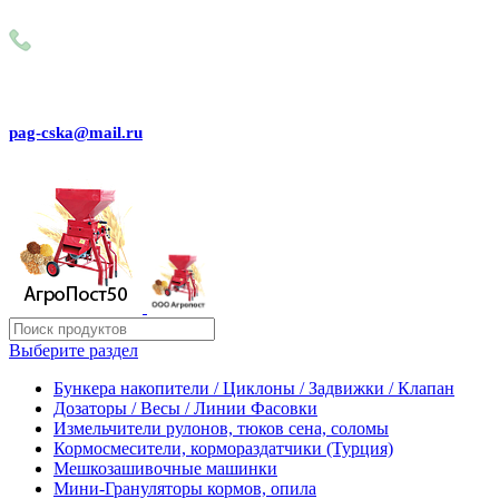
Внимание! Сейчас идёт изменение цен на сайте! Просим Вас
+79031150466
pag-cska@mail.ru
Выберите раздел
Бункера накопители / Циклоны / Задвижки / Клапан
Дозаторы / Весы / Линии Фасовки
Измельчители рулонов, тюков сена, соломы
Кормосмесители, кормораздатчики (Турция)
Мешкозашивочные машинки
Мини-Грануляторы кормов, опила