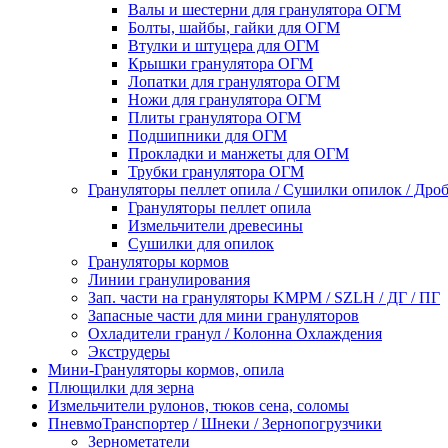
Валы и шестерни для гранулятора ОГМ
Болты, шайбы, гайки для ОГМ
Втулки и штуцера для ОГМ
Крышки гранулятора ОГМ
Лопатки для гранулятора ОГМ
Ножи для гранулятора ОГМ
Плиты гранулятора ОГМ
Подшипники для ОГМ
Прокладки и манжеты для ОГМ
Трубки гранулятора ОГМ
Грануляторы пеллет опила / Сушилки опилок / Др
Грануляторы пеллет опила
Измельчители древесины
Сушилки для опилок
Грануляторы кормов
Линии гранулирования
Зап. части на грануляторы KMPM / SZLH / ДГ / ПГ
Запасные части для мини грануляторов
Охладители гранул / Колонна Охлаждения
Экструдеры
Мини-Грануляторы кормов, опила
Плющилки для зерна
Измельчители рулонов, тюков сена, соломы
ПневмоТранспортер / Шнеки / Зернопогрузчики
Зернометатели