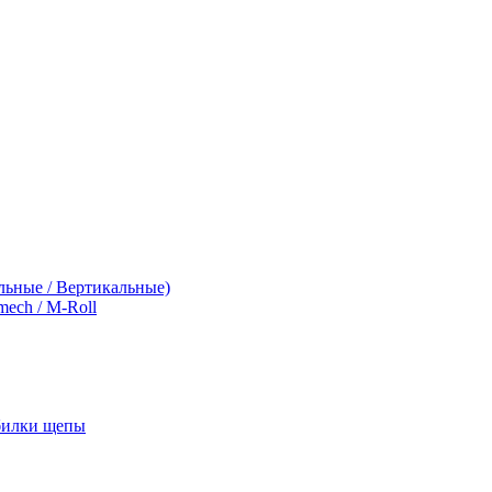
льные / Вертикальные)
ch / M-Roll
обилки щепы