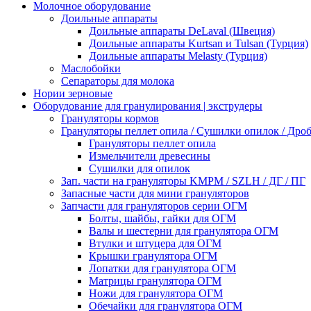
Молочное оборудование
Доильные аппараты
Доильные аппараты DeLaval (Швеция)
Доильные аппараты Kurtsan и Tulsan (Турция)
Доильные аппараты Melasty (Турция)
Маслобойки
Сепараторы для молока
Нории зерновые
Оборудование для гранулирования | экструдеры
Грануляторы кормов
Грануляторы пеллет опила / Сушилки опилок / Др
Грануляторы пеллет опила
Измельчители древесины
Сушилки для опилок
Зап. части на грануляторы KMPM / SZLH / ДГ / ПГ
Запасные части для мини грануляторов
Запчасти для грануляторов серии ОГМ
Болты, шайбы, гайки для ОГМ
Валы и шестерни для гранулятора ОГМ
Втулки и штуцера для ОГМ
Крышки гранулятора ОГМ
Лопатки для гранулятора ОГМ
Матрицы гранулятора ОГМ
Ножи для гранулятора ОГМ
Обечайки для гранулятора ОГМ