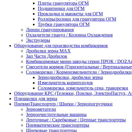
Плиты гранулятора ОГМ
Подшипники для ОГМ
Прокладки и манжеты для ОГМ
Роллеры/ролики для гранулятора ОГМ
Трубки гранулятора ОГМ
Линии гранулирования
Охладители гранул / Колонна Охлаждения
Экструдеры
Оборудование для производства комбикормов
Дробилки зерна МАХ
Зап Части Дробилок
Комбикормовые мини-заводы серии ПРОК / DOZAme
Смесители кормов (Горизонтальные / Вертикальные
Соломорезки / Кормоизмельчители / Зернодробилки
Зернодробилки, дробилки зерна
Измельчитель корнеплодов
Соломорезка, измельчитель сена, траворезки
Оборудование КРС (Тележки, Поилки, ЭлектроПастух, 
Плющилки для зерна
ПневмоТранспортер / Шнеки / Зернопогрузчики
Зернометатели
Зерноочистительные машины
Ленточные / Скребковые / Цепные транспортеры
Пневматические транспортеры
Шнековые транспортеры