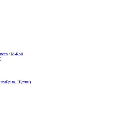
ch / M-Roll
)
АнтиБрык, Щетки)