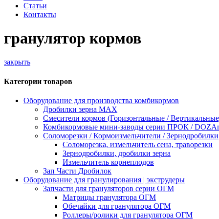
Статьи
Контакты
гранулятор кормов
закрыть
Категории товаров
Оборудование для производства комбикормов
Дробилки зерна МАХ
Смесители кормов (Горизонтальные / Вертикальные
Комбикормовые мини-заводы серии ПРОК / DOZAme
Соломорезки / Кормоизмельчители / Зернодробилки
Соломорезка, измельчитель сена, траворезки
Зернодробилки, дробилки зерна
Измельчитель корнеплодов
Зап Части Дробилок
Оборудование для гранулирования | экструдеры
Запчасти для грануляторов серии ОГМ
Матрицы гранулятора ОГМ
Обечайки для гранулятора ОГМ
Роллеры/ролики для гранулятора ОГМ