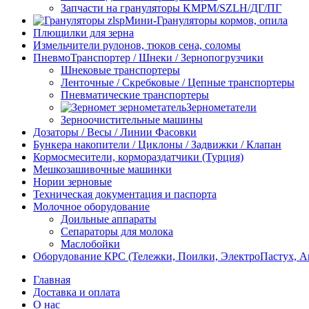
Запчасти на грануляторы KMPM/SZLH/ДГ/ПГ
Мини-Грануляторы кормов, опила
Плющилки для зерна
Измельчители рулонов, тюков сена, соломы
ПневмоТранспортер / Шнеки / Зернопогрузчики
Шнековые транспортеры
Ленточные / Скребковые / Цепные транспортеры
Пневматические транспортеры
Зернометатели
Зерноочистительные машины
Дозаторы / Весы / Линии Фасовки
Бункера накопители / Циклоны / Задвижки / Клапан
Кормосмесители, кормораздатчики (Турция)
Мешкозашивочные машинки
Нории зерновые
Техническая документация и паспорта
Молочное оборудование
Доильные аппараты
Сепараторы для молока
Маслобойки
Оборудование КРС (Тележки, Поилки, ЭлектроПастух, 
Главная
Доставка и оплата
О нас