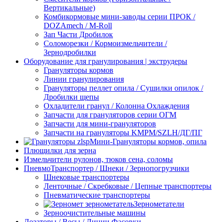
Вертикальные)
Комбикормовые мини-заводы серии ПРОК /
DOZAmech / M-Roll
Зап Части Дробилок
Соломорезки / Кормоизмельчители /
Зернодробилки
Оборудование для гранулирования | экструдеры
Грануляторы кормов
Линии гранулирования
Грануляторы пеллет опила / Сушилки опилок /
Дробилки щепы
Охладители гранул / Колонна Охлаждения
Запчасти для грануляторов серии ОГМ
Запчасти для мини-грануляторов
Запчасти на грануляторы KMPM/SZLH/ДГ/ПГ
Мини-Грануляторы кормов, опила
Плющилки для зерна
Измельчители рулонов, тюков сена, соломы
ПневмоТранспортер / Шнеки / Зернопогрузчики
Шнековые транспортеры
Ленточные / Скребковые / Цепные транспортеры
Пневматические транспортеры
Зернометатели
Зерноочистительные машины
Дозаторы / Весы / Линии Фасовки