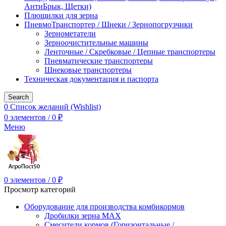
АнтиБрык, Щетки)
Плющилки для зерна
ПневмоТранспортер / Шнеки / Зернопогрузчики
Зернометатели
Зерноочистительные машины
Ленточные / Скребковые / Цепные транспортеры
Пневматические транспортеры
Шнековые транспортеры
Техническая документация и паспорта
Search
0
Список желаний (Wishlist)
0
элементов
/
0
₽
Меню
0
элементов
/
0
₽
Просмотр категорий
Оборудование для производства комбикормов
Дробилки зерна МАХ
Смесители кормов (Горизонтальные /