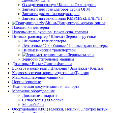
Дробилки щепы
Охладители гранул / Колонна Охлаждения
Запчасти для грануляторов серии ОГМ
Запчасти для мини-грануляторов
Запчасти на грануляторы KMPM/SZLH/ДГ/ПГ
Мини-Грануляторы кормов, опила
Плющилки для зерна
Измельчители рулонов, тюков сена, соломы
ПневмоТранспортер / Шнеки / Зернопогрузчики
Шнековые транспортеры
Ленточные / Скребковые / Цепные транспортеры
Пневматические транспортеры
Зернометатели
Зерноочистительные машины
Дозаторы / Весы / Линии Фасовки
Бункера накопители / Циклоны / Задвижки / Клапан
Кормосмесители, кормораздатчики (Турция)
Мешкозашивочные машинки
Нории зерновые
Техническая документация и паспорта
Молочное оборудование
Доильные аппараты
Сепараторы для молока
Маслобойки
Оборудование КРС (Тележки, Поилки, ЭлектроПастух,