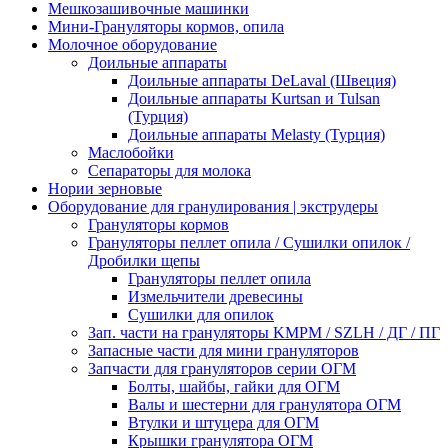
Мешкозашивочные машинки
Мини-Грануляторы кормов, опила
Молочное оборудование
Доильные аппараты
Доильные аппараты DeLaval (Швеция)
Доильные аппараты Kurtsan и Tulsan
(Турция)
Доильные аппараты Melasty (Турция)
Маслобойки
Сепараторы для молока
Нории зерновые
Оборудование для гранулирования | экструдеры
Грануляторы кормов
Грануляторы пеллет опила / Сушилки опилок /
Дробилки щепы
Грануляторы пеллет опила
Измельчители древесины
Сушилки для опилок
Зап. части на грануляторы KMPM / SZLH / ДГ / ПГ
Запасные части для мини грануляторов
Запчасти для грануляторов серии ОГМ
Болты, шайбы, гайки для ОГМ
Валы и шестерни для гранулятора ОГМ
Втулки и штуцера для ОГМ
Крышки гранулятора ОГМ