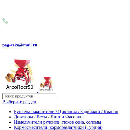
Внимание! Сейчас идёт изменение цен на сайте! Просим
Вас реальные цены и наличие товара, уточнять по
телефону
+79031150466
pag-cska@mail.ru
Выберите раздел
Бункера накопители / Циклоны / Задвижки / Клапан
Дозаторы / Весы / Линии Фасовки
Измельчители рулонов, тюков сена, соломы
Кормосмесители, кормораздатчики (Турция)