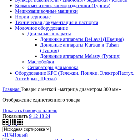
Кормосмесители, кормораздатчики (Турция)
Мешкозашивочные машинки
Нории зерновые
Техническая документация и паспорта
Молочное оборудование
Доильные аппараты
Доильные аппараты DeLaval (Швеция)
Доильные аппараты Kurtsan и Tulsan
(Турция)
Доильные аппараты Melasty (Турция)
Маслобойки
Сепараторы для молока
Оборудование КРС (Тележки, Поилки, ЭлектроПастух,
АнтиБрык, Щетки)
Главная
Товары с меткой «матрица диаметром 300 мм»
Отображение единственного товара
Показать боковую панель
Показывать
9
12
18
24
-11%
Новый