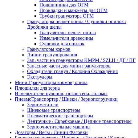
Подшипники для ОГМ
Прокладки и манжеты для ОГМ
Трубки гранулятора ОГМ
Грануляторы пеллет опила / Сушилки опилок /
Дробилки щепы
Грануляторы пеллет опила
Измельчители древесины
Сушилки для опилок
Грануляторы кормов
Линии гранулирования
Зап. части на грануляторы KMPM / SZLH / ДГ / ПГ
Запасные части для мини грануляторов
Охладители гранул / Колонна Охлаждения
Экструдеры
Мини-Грануляторы кормов, опила
Плющилки для зерна
Измельчители рулонов, тюков сена, соломы
ПневмоТранспортер / Шнеки / Зернопогрузчики
Зернометатели
Шнековые транспортеры
Пневматические транспортеры
Ленточные / Скребковые / Цепные транспортеры
Зерноочистительные машины
Дозаторы / Весы / Линии Фасовки
Бункера накопители / Циклоны / Задвижки / Клапан