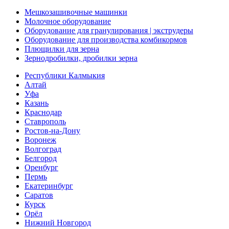
Мешкозашивочные машинки
Молочное оборудование
Оборудование для гранулирования | экструдеры
Оборудование для производства комбикормов
Плющилки для зерна
Зернодробилки, дробилки зерна
Республики Калмыкия
Алтай
Уфа
Казань
Краснодар
Ставрополь
Ростов-на-Дону
Воронеж
Волгоград
Белгород
Оренбург
Пермь
Екатеринбург
Саратов
Курск
Орёл
Нижний Новгород