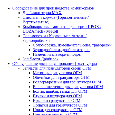
Оборудование для производства комбикормов
Дробилки зерна МАХ
Смесители кормов (Горизонтальные /
Вертикальные)
Комбикормовые мини-заводы серии ПРОК /
DOZAmech / M-Roll
Соломорезки / Кормоизмельчители /
Зернодробилки
Соломорезка, измельчитель сена, траворезки
Зернодробилки, дробилки зерна
Измельчитель корнеплодов
Зап Части Дробилок
Оборудование для гранулирования | экструдеры
Запчасти для грануляторов серии ОГМ
Матрицы гранулятора ОГМ
Обечайки для гранулятора ОГМ
Роллеры/ролики для гранулятора ОГМ
Валы и шестерни для гранулятора ОГМ
Болты, шайбы, гайки для ОГМ
Втулки и штуцера для ОГМ
Крышки гранулятора ОГМ
Лопатки для гранулятора ОГМ
Ножи для гранулятора ОГМ
Плиты гранулятора ОГМ