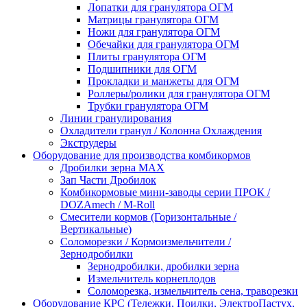
Лопатки для гранулятора ОГМ
Матрицы гранулятора ОГМ
Ножи для гранулятора ОГМ
Обечайки для гранулятора ОГМ
Плиты гранулятора ОГМ
Подшипники для ОГМ
Прокладки и манжеты для ОГМ
Роллеры/ролики для гранулятора ОГМ
Трубки гранулятора ОГМ
Линии гранулирования
Охладители гранул / Колонна Охлаждения
Экструдеры
Оборудование для производства комбикормов
Дробилки зерна МАХ
Зап Части Дробилок
Комбикормовые мини-заводы серии ПРОК /
DOZAmech / M-Roll
Смесители кормов (Горизонтальные /
Вертикальные)
Соломорезки / Кормоизмельчители /
Зернодробилки
Зернодробилки, дробилки зерна
Измельчитель корнеплодов
Соломорезка, измельчитель сена, траворезки
Оборудование КРС (Тележки, Поилки, ЭлектроПастух,