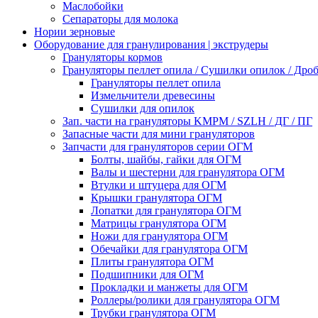
Маслобойки
Сепараторы для молока
Нории зерновые
Оборудование для гранулирования | экструдеры
Грануляторы кормов
Грануляторы пеллет опила / Сушилки опилок / Др
Грануляторы пеллет опила
Измельчители древесины
Сушилки для опилок
Зап. части на грануляторы KMPM / SZLH / ДГ / ПГ
Запасные части для мини грануляторов
Запчасти для грануляторов серии ОГМ
Болты, шайбы, гайки для ОГМ
Валы и шестерни для гранулятора ОГМ
Втулки и штуцера для ОГМ
Крышки гранулятора ОГМ
Лопатки для гранулятора ОГМ
Матрицы гранулятора ОГМ
Ножи для гранулятора ОГМ
Обечайки для гранулятора ОГМ
Плиты гранулятора ОГМ
Подшипники для ОГМ
Прокладки и манжеты для ОГМ
Роллеры/ролики для гранулятора ОГМ
Трубки гранулятора ОГМ