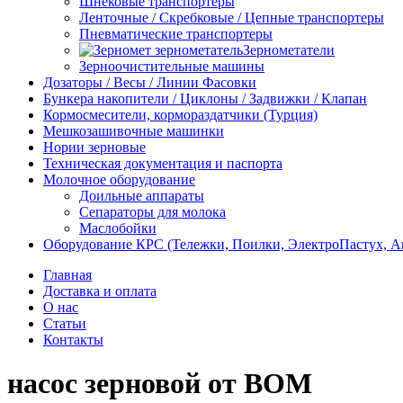
Шнековые транспортеры
Ленточные / Скребковые / Цепные транспортеры
Пневматические транспортеры
Зернометатели
Зерноочистительные машины
Дозаторы / Весы / Линии Фасовки
Бункера накопители / Циклоны / Задвижки / Клапан
Кормосмесители, кормораздатчики (Турция)
Мешкозашивочные машинки
Нории зерновые
Техническая документация и паспорта
Молочное оборудование
Доильные аппараты
Сепараторы для молока
Маслобойки
Оборудование КРС (Тележки, Поилки, ЭлектроПастух, 
Главная
Доставка и оплата
О нас
Статьи
Контакты
насос зерновой от ВОМ