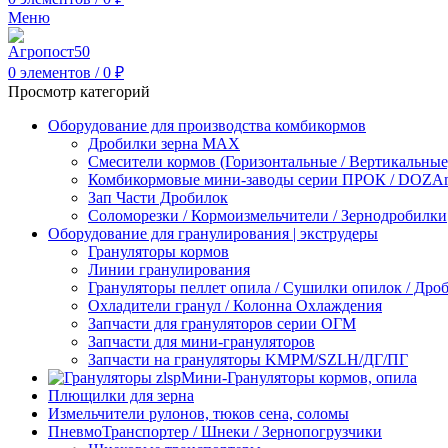
Меню
0
элементов
/
0
₽
Просмотр категорий
Оборудование для производства комбикормов
Дробилки зерна МАХ
Смесители кормов (Горизонтальные / Вертикальные
Комбикормовые мини-заводы серии ПРОК / DOZAme
Зап Части Дробилок
Соломорезки / Кормоизмельчители / Зернодробилки
Оборудование для гранулирования | экструдеры
Грануляторы кормов
Линии гранулирования
Грануляторы пеллет опила / Сушилки опилок / Др
Охладители гранул / Колонна Охлаждения
Запчасти для грануляторов серии ОГМ
Запчасти для мини-грануляторов
Запчасти на грануляторы KMPM/SZLH/ДГ/ПГ
Мини-Грануляторы кормов, опила
Плющилки для зерна
Измельчители рулонов, тюков сена, соломы
ПневмоТранспортер / Шнеки / Зернопогрузчики