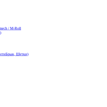
ch / M-Roll
)
АнтиБрык, Щетки)