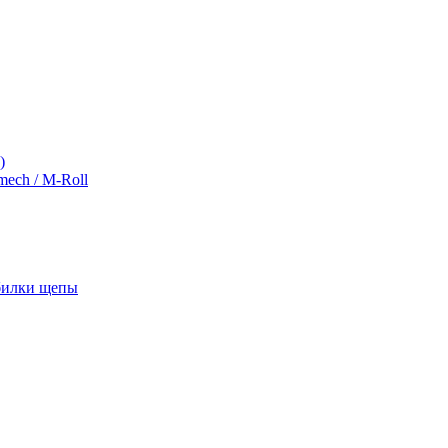
)
ch / M-Roll
обилки щепы