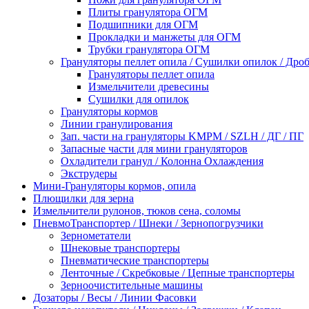
Плиты гранулятора ОГМ
Подшипники для ОГМ
Прокладки и манжеты для ОГМ
Трубки гранулятора ОГМ
Грануляторы пеллет опила / Сушилки опилок / Др
Грануляторы пеллет опила
Измельчители древесины
Сушилки для опилок
Грануляторы кормов
Линии гранулирования
Зап. части на грануляторы KMPM / SZLH / ДГ / ПГ
Запасные части для мини грануляторов
Охладители гранул / Колонна Охлаждения
Экструдеры
Мини-Грануляторы кормов, опила
Плющилки для зерна
Измельчители рулонов, тюков сена, соломы
ПневмоТранспортер / Шнеки / Зернопогрузчики
Зернометатели
Шнековые транспортеры
Пневматические транспортеры
Ленточные / Скребковые / Цепные транспортеры
Зерноочистительные машины
Дозаторы / Весы / Линии Фасовки