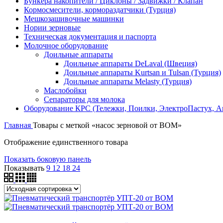
Бункера накопители / Циклоны / Задвижки / Клапан
Кормосмесители, кормораздатчики (Турция)
Мешкозашивочные машинки
Нории зерновые
Техническая документация и паспорта
Молочное оборудование
Доильные аппараты
Доильные аппараты DeLaval (Швеция)
Доильные аппараты Kurtsan и Tulsan (Турция)
Доильные аппараты Melasty (Турция)
Маслобойки
Сепараторы для молока
Оборудование КРС (Тележки, Поилки, ЭлектроПастух, 
Главная
Товары с меткой «насос зерновой от ВОМ»
Отображение единственного товара
Показать боковую панель
Показывать
9
12
18
24