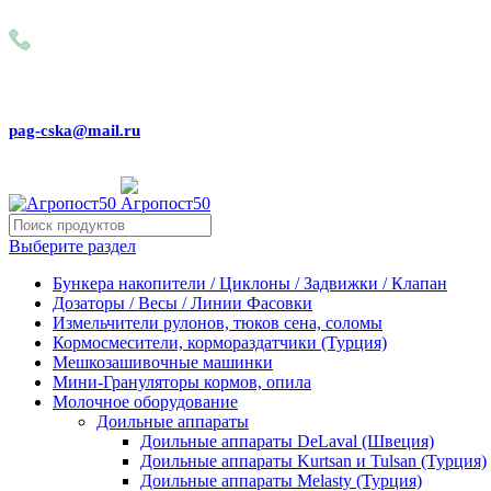
Внимание! Сейчас идёт изменение цен на сайте! Просим Вас
+79031150466
pag-cska@mail.ru
Выберите раздел
Бункера накопители / Циклоны / Задвижки / Клапан
Дозаторы / Весы / Линии Фасовки
Измельчители рулонов, тюков сена, соломы
Кормосмесители, кормораздатчики (Турция)
Мешкозашивочные машинки
Мини-Грануляторы кормов, опила
Молочное оборудование
Доильные аппараты
Доильные аппараты DeLaval (Швеция)
Доильные аппараты Kurtsan и Tulsan (Турция)
Доильные аппараты Melasty (Турция)