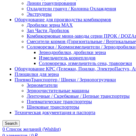
Линии гранулирования
Охладители гранул / Колонна Охлаждения
Экструдеры
Оборудование для производства комбикормов
Дробилки зерна МАХ
Зап Части Дробилок
Комбикормовые мини-заводы серии ПРОК / DOZAme
Смесители кормов (Горизонтальные / Вертикальные
Соломорезки / Кормоизмельчители / Зернодробилки
Зернодробилки, дробилки зерна
Измельчитель корнеплодов
Соломорезка, измельчитель сена, траворезки
Оборудование КРС (Тележки, Поилки, ЭлектроПастух, 
Плющилки для зерна
ПневмоТранспортер / Шнеки / Зернопогрузчики
Зернометатели
Зерноочистительные машины
Ленточные / Скребковые / Цепные транспортеры
Пневматические транспортеры
Шнековые транспортеры
Техническая документация и паспорта
Search
0
Список желаний (Wishlist)
0
элементов
/
0
₽