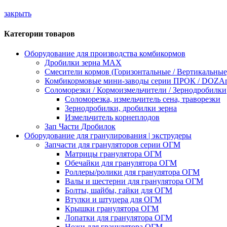
закрыть
Категории товаров
Оборудование для производства комбикормов
Дробилки зерна МАХ
Смесители кормов (Горизонтальные / Вертикальные
Комбикормовые мини-заводы серии ПРОК / DOZAme
Соломорезки / Кормоизмельчители / Зернодробилки
Соломорезка, измельчитель сена, траворезки
Зернодробилки, дробилки зерна
Измельчитель корнеплодов
Зап Части Дробилок
Оборудование для гранулирования | экструдеры
Запчасти для грануляторов серии ОГМ
Матрицы гранулятора ОГМ
Обечайки для гранулятора ОГМ
Роллеры/ролики для гранулятора ОГМ
Валы и шестерни для гранулятора ОГМ
Болты, шайбы, гайки для ОГМ
Втулки и штуцера для ОГМ
Крышки гранулятора ОГМ
Лопатки для гранулятора ОГМ
Ножи для гранулятора ОГМ