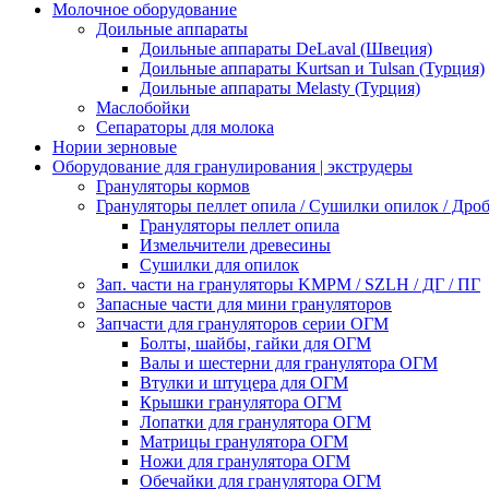
Молочное оборудование
Доильные аппараты
Доильные аппараты DeLaval (Швеция)
Доильные аппараты Kurtsan и Tulsan (Турция)
Доильные аппараты Melasty (Турция)
Маслобойки
Сепараторы для молока
Нории зерновые
Оборудование для гранулирования | экструдеры
Грануляторы кормов
Грануляторы пеллет опила / Сушилки опилок / Др
Грануляторы пеллет опила
Измельчители древесины
Сушилки для опилок
Зап. части на грануляторы KMPM / SZLH / ДГ / ПГ
Запасные части для мини грануляторов
Запчасти для грануляторов серии ОГМ
Болты, шайбы, гайки для ОГМ
Валы и шестерни для гранулятора ОГМ
Втулки и штуцера для ОГМ
Крышки гранулятора ОГМ
Лопатки для гранулятора ОГМ
Матрицы гранулятора ОГМ
Ножи для гранулятора ОГМ
Обечайки для гранулятора ОГМ