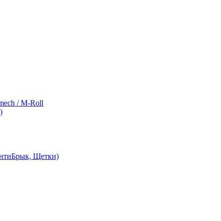
ch / M-Roll
)
АнтиБрык, Щетки)