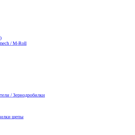
)
ch / M-Roll
тели / Зернодробилки
обилки щепы