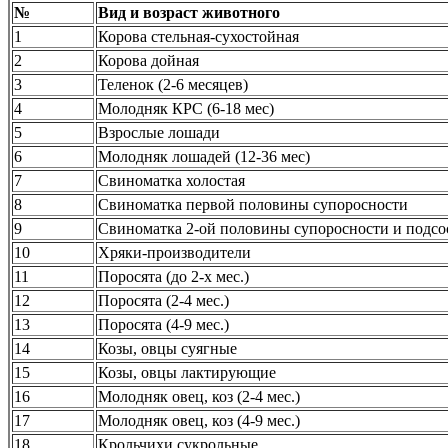
№
Вид и возраст животного
1
Корова стельная-сухостойная
2
Корова дойная
3
Теленок (2-6 месяцев)
4
Молодняк КРС (6-18 мес)
5
Взрослые лошади
6
Молодняк лошадей (12-36 мес)
7
Свиноматка холостая
8
Свиноматка первой половины супоросности
9
Свиноматка 2-ой половины супоросности и подс
10
Хряки-производители
11
Поросята (до 2-х мес.)
12
Поросята (2-4 мес.)
13
Поросята (4-9 мес.)
14
Козы, овцы суягные
15
Козы, овцы лактирующие
16
Молодняк овец, коз (2-4 мес.)
17
Молодняк овец, коз (4-9 мес.)
18
Крольчихи сукрольные