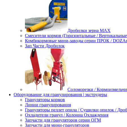
Дробилки зерна МАХ
Смесители кормов (Горизонтальные / Вертикальные
Комбикормовые мини-заводы серии ПРОК / DOZAme
Зап Части Дробилок
Соломорезки / Кормоизмельчи
Оборудование для гранулирования | экструдеры
Грануляторы кормов
Линии гранулирования
Грануляторы пеллет опила / Сушилки опилок / Др
Охладители гранул / Колонна Охлаждения
Запчасти для грануляторов серии ОГМ
Запчасти для мини-грануляторов