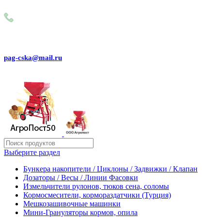
Внимание! Сейчас идёт изменение цен на сайте! Просим Вас
+79031150466
pag-cska@mail.ru
Выберите раздел
Бункера накопители / Циклоны / Задвижки / Клапан
Дозаторы / Весы / Линии Фасовки
Измельчители рулонов, тюков сена, соломы
Кормосмесители, кормораздатчики (Турция)
Мешкозашивочные машинки
Мини-Грануляторы кормов, опила