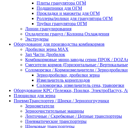
Плиты гранулятора ОГМ
Подшипники для ОГМ
Прокладки и манжеты для ОГМ
Роллеры/ролики для гранулятора ОГМ
Трубки гранулятора ОГМ
Линии гранулирования
Охладители гранул / Колонна Охлаждения
Экструдеры
Оборудование для производства комбикормов
Дробилки зерна МАХ
Зап Части Дробилок
Комбикормовые мини-заводы серии ПРОК / DOZAme
Смесители кормов (Горизонтальные / Вертикальные
Соломорезки / Кормоизмельчители / Зернодробилки
Зернодробилки, дробилки зерна
Измельчитель корнеплодов
Соломорезка, измельчитель сена, траворезки
Оборудование КРС (Тележки, Поилки, ЭлектроПастух, 
Плющилки для зерна
ПневмоТранспортер / Шнеки / Зернопогрузчики
Зернометатели
Зерноочистительные машины
Ленточные / Скребковые / Цепные транспортеры
Пневматические транспортеры
Шнековые транспортеры