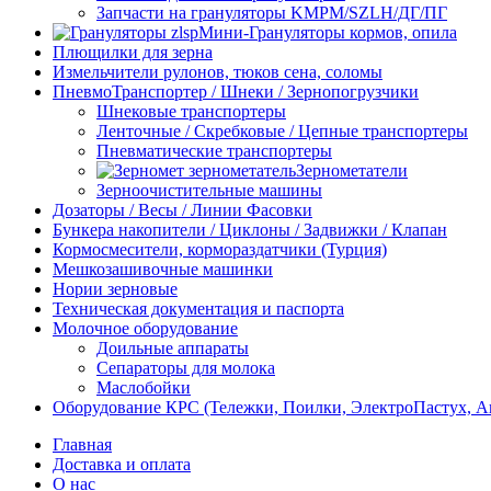
Запчасти на грануляторы KMPM/SZLH/ДГ/ПГ
Мини-Грануляторы кормов, опила
Плющилки для зерна
Измельчители рулонов, тюков сена, соломы
ПневмоТранспортер / Шнеки / Зернопогрузчики
Шнековые транспортеры
Ленточные / Скребковые / Цепные транспортеры
Пневматические транспортеры
Зернометатели
Зерноочистительные машины
Дозаторы / Весы / Линии Фасовки
Бункера накопители / Циклоны / Задвижки / Клапан
Кормосмесители, кормораздатчики (Турция)
Мешкозашивочные машинки
Нории зерновые
Техническая документация и паспорта
Молочное оборудование
Доильные аппараты
Сепараторы для молока
Маслобойки
Оборудование КРС (Тележки, Поилки, ЭлектроПастух, 
Главная
Доставка и оплата
О нас