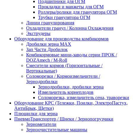
Подшипники для ОГМ
Прокладки и манжеты для ОГМ
Роллеры/ролики для гранулятора ОГМ
Трубки гранулятора ОГМ
Линии гранулирования
Охладители гранул / Колонна Охлаждения
Экструдеры
Оборудование для производства комбикормов
Дробилки зерна МАХ
Зап Части Дробилок
Комбикормовые мини-заводы серии ПРОК /
DOZAmech / M-Roll
Смесители кормов (Горизонтальные /
Вертикальные)
Соломорезки / Кормоизмельчители /
Зернодробилки
Зернодробилки, дробилки зерна
Измельчитель корнеплодов
Соломорезка, измельчитель сена, траворезки
Оборудование КРС (Тележки, Поилки, ЭлектроПастух,
АнтиБрык, Щетки)
Плющилки для зерна
ПневмоТранспортер / Шнеки / Зернопогрузчики
Зернометатели
Зерноочистительные машины