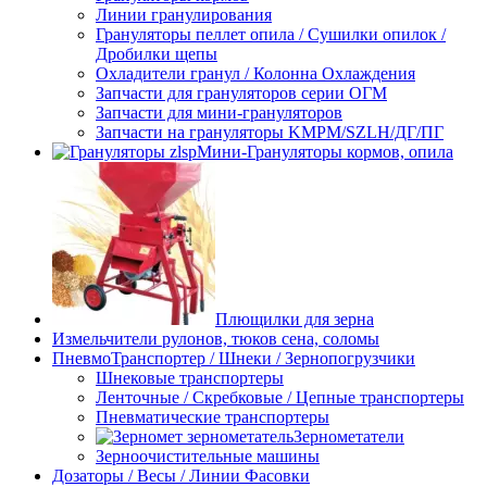
Линии гранулирования
Грануляторы пеллет опила / Сушилки опилок /
Дробилки щепы
Охладители гранул / Колонна Охлаждения
Запчасти для грануляторов серии ОГМ
Запчасти для мини-грануляторов
Запчасти на грануляторы KMPM/SZLH/ДГ/ПГ
Мини-Грануляторы кормов, опила
Плющилки для зерна
Измельчители рулонов, тюков сена, соломы
ПневмоТранспортер / Шнеки / Зернопогрузчики
Шнековые транспортеры
Ленточные / Скребковые / Цепные транспортеры
Пневматические транспортеры
Зернометатели
Зерноочистительные машины
Дозаторы / Весы / Линии Фасовки