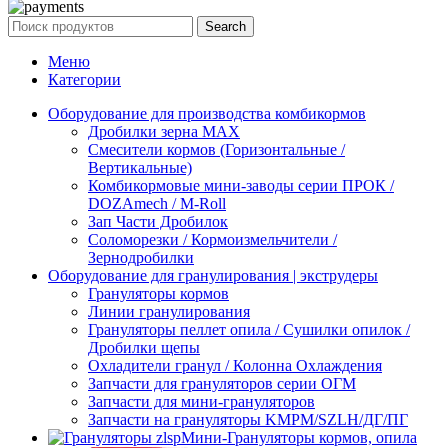
Search
Меню
Категории
Оборудование для производства комбикормов
Дробилки зерна МАХ
Смесители кормов (Горизонтальные /
Вертикальные)
Комбикормовые мини-заводы серии ПРОК /
DOZAmech / M-Roll
Зап Части Дробилок
Соломорезки / Кормоизмельчители /
Зернодробилки
Оборудование для гранулирования | экструдеры
Грануляторы кормов
Линии гранулирования
Грануляторы пеллет опила / Сушилки опилок /
Дробилки щепы
Охладители гранул / Колонна Охлаждения
Запчасти для грануляторов серии ОГМ
Запчасти для мини-грануляторов
Запчасти на грануляторы KMPM/SZLH/ДГ/ПГ
Мини-Грануляторы кормов, опила