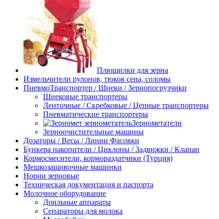
Плющилки для зерна
Измельчители рулонов, тюков сена, соломы
ПневмоТранспортер / Шнеки / Зернопогрузчики
Шнековые транспортеры
Ленточные / Скребковые / Цепные транспортеры
Пневматические транспортеры
Зернометатели
Зерноочистительные машины
Дозаторы / Весы / Линии Фасовки
Бункера накопители / Циклоны / Задвижки / Клапан
Кормосмесители, кормораздатчики (Турция)
Мешкозашивочные машинки
Нории зерновые
Техническая документация и паспорта
Молочное оборудование
Доильные аппараты
Сепараторы для молока