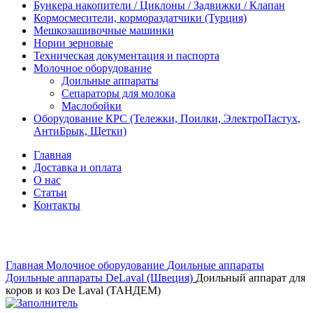
Бункера накопители / Циклоны / Задвижки / Клапан
Кормосмесители, кормораздатчики (Турция)
Мешкозашивочные машинки
Нории зерновые
Техническая документация и паспорта
Молочное оборудование
Доильные аппараты
Сепараторы для молока
Маслобойки
Оборудование КРС (Тележки, Поилки, ЭлектроПастух,
АнтиБрык, Щетки)
Главная
Доставка и оплата
О нас
Статьи
Контакты
Нажмите, чтобы увеличить
Главная
Молочное оборудование
Доильные аппараты
Доильные аппараты DeLaval (Швеция)
Доильный аппарат для
коров и коз De Laval (ТАНДЕМ)