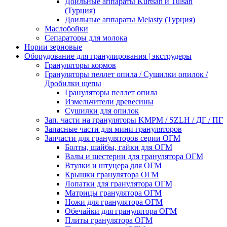
Доильные аппараты Kurtsan и Tulsan
(Турция)
Доильные аппараты Melasty (Турция)
Маслобойки
Сепараторы для молока
Нории зерновые
Оборудование для гранулирования | экструдеры
Грануляторы кормов
Грануляторы пеллет опила / Сушилки опилок /
Дробилки щепы
Грануляторы пеллет опила
Измельчители древесины
Сушилки для опилок
Зап. части на грануляторы KMPM / SZLH / ДГ / ПГ
Запасные части для мини грануляторов
Запчасти для грануляторов серии ОГМ
Болты, шайбы, гайки для ОГМ
Валы и шестерни для гранулятора ОГМ
Втулки и штуцера для ОГМ
Крышки гранулятора ОГМ
Лопатки для гранулятора ОГМ
Матрицы гранулятора ОГМ
Ножи для гранулятора ОГМ
Обечайки для гранулятора ОГМ
Плиты гранулятора ОГМ