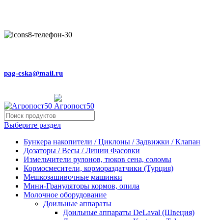
Внимание! Сейчас идёт изменение цен на сайте! Просим
Вас реальные цены и наличие товара, уточнять по
телефону
+79031150466
pag-cska@mail.ru
Выберите раздел
Бункера накопители / Циклоны / Задвижки / Клапан
Дозаторы / Весы / Линии Фасовки
Измельчители рулонов, тюков сена, соломы
Кормосмесители, кормораздатчики (Турция)
Мешкозашивочные машинки
Мини-Грануляторы кормов, опила
Молочное оборудование
Доильные аппараты
Доильные аппараты DeLaval (Швеция)