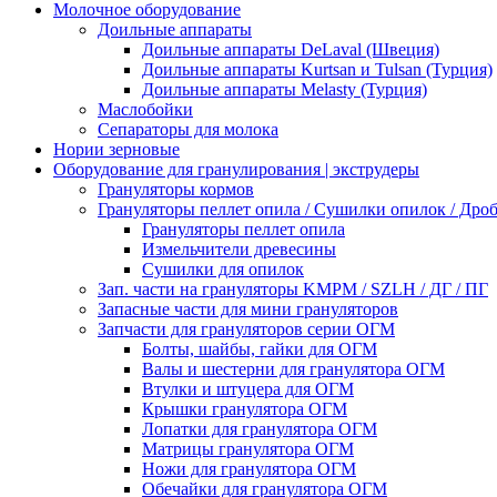
Молочное оборудование
Доильные аппараты
Доильные аппараты DeLaval (Швеция)
Доильные аппараты Kurtsan и Tulsan (Турция)
Доильные аппараты Melasty (Турция)
Маслобойки
Сепараторы для молока
Нории зерновые
Оборудование для гранулирования | экструдеры
Грануляторы кормов
Грануляторы пеллет опила / Сушилки опилок / Др
Грануляторы пеллет опила
Измельчители древесины
Сушилки для опилок
Зап. части на грануляторы KMPM / SZLH / ДГ / ПГ
Запасные части для мини грануляторов
Запчасти для грануляторов серии ОГМ
Болты, шайбы, гайки для ОГМ
Валы и шестерни для гранулятора ОГМ
Втулки и штуцера для ОГМ
Крышки гранулятора ОГМ
Лопатки для гранулятора ОГМ
Матрицы гранулятора ОГМ
Ножи для гранулятора ОГМ
Обечайки для гранулятора ОГМ