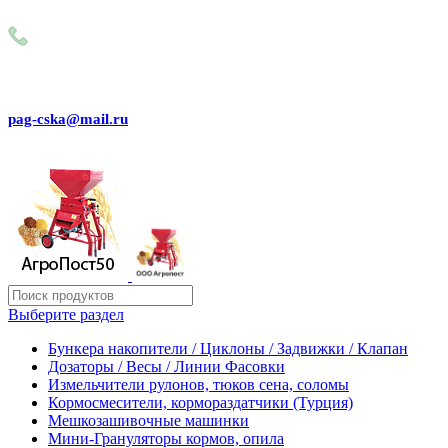
Внимание! Сейчас идёт изменение цен на сайте! Просим Вас
+79031150466
pag-cska@mail.ru
Выберите раздел
Бункера накопители / Циклоны / Задвижки / Клапан
Дозаторы / Весы / Линии Фасовки
Измельчители рулонов, тюков сена, соломы
Кормосмесители, кормораздатчики (Турция)
Мешкозашивочные машинки
Мини-Грануляторы кормов, опила