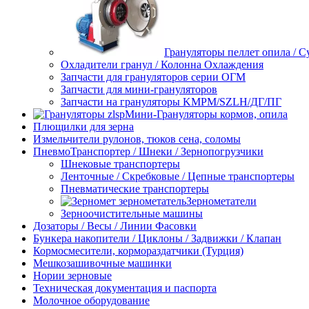
Грануляторы пеллет опила / 
Охладители гранул / Колонна Охлаждения
Запчасти для грануляторов серии ОГМ
Запчасти для мини-грануляторов
Запчасти на грануляторы KMPM/SZLH/ДГ/ПГ
Мини-Грануляторы кормов, опила
Плющилки для зерна
Измельчители рулонов, тюков сена, соломы
ПневмоТранспортер / Шнеки / Зернопогрузчики
Шнековые транспортеры
Ленточные / Скребковые / Цепные транспортеры
Пневматические транспортеры
Зернометатели
Зерноочистительные машины
Дозаторы / Весы / Линии Фасовки
Бункера накопители / Циклоны / Задвижки / Клапан
Кормосмесители, кормораздатчики (Турция)
Мешкозашивочные машинки
Нории зерновые
Техническая документация и паспорта
Молочное оборудование