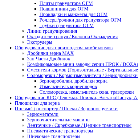
Плиты гранулятора ОГМ
Подшипники для ОГМ
Прокладки и манжеты для ОГМ
Роллеры/ролики для гранулятора ОГМ
Трубки гранулятора ОГМ
Линии гранулирования
Охладители гранул / Колонна Охлаждения
Экструдеры
Оборудование для производства комбикормов
Дробилки зерна МАХ
Зап Части Дробилок
Комбикормовые мини-заводы серии ПРОК / DOZAme
Смесители кормов (Горизонтальные / Вертикальные
Соломорезки / Кормоизмельчители / Зернодробилки
Зернодробилки, дробилки зерна
Измельчитель корнеплодов
Соломорезка, измельчитель сена, траворезки
Оборудование КРС (Тележки, Поилки, ЭлектроПастух, 
Плющилки для зерна
ПневмоТранспортер / Шнеки / Зернопогрузчики
Зернометатели
Зерноочистительные машины
Ленточные / Скребковые / Цепные транспортеры
Пневматические транспортеры
Шнековые транспортеры