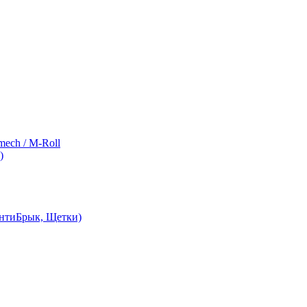
ch / M-Roll
)
АнтиБрык, Щетки)