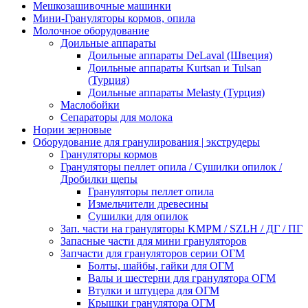
Мешкозашивочные машинки
Мини-Грануляторы кормов, опила
Молочное оборудование
Доильные аппараты
Доильные аппараты DeLaval (Швеция)
Доильные аппараты Kurtsan и Tulsan
(Турция)
Доильные аппараты Melasty (Турция)
Маслобойки
Сепараторы для молока
Нории зерновые
Оборудование для гранулирования | экструдеры
Грануляторы кормов
Грануляторы пеллет опила / Сушилки опилок /
Дробилки щепы
Грануляторы пеллет опила
Измельчители древесины
Сушилки для опилок
Зап. части на грануляторы KMPM / SZLH / ДГ / ПГ
Запасные части для мини грануляторов
Запчасти для грануляторов серии ОГМ
Болты, шайбы, гайки для ОГМ
Валы и шестерни для гранулятора ОГМ
Втулки и штуцера для ОГМ
Крышки гранулятора ОГМ