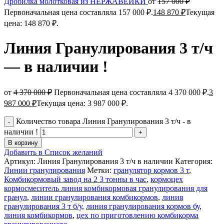
Дробилка молотковая из НЕРЖАВЕЙКИ
от
157 000
₽
Первоначальная цена составляла 157 000 ₽.
148 870
₽
Текущая
цена: 148 870 ₽.
Линия Гранулирования 3 т/ч
— в наличии !
от
4 370 000
₽
Первоначальная цена составляла 4 370 000 ₽.
3
987 000
₽
Текущая цена: 3 987 000 ₽.
Количество товара Линия Гранулирования 3 т/ч - в
наличии !
В корзину
Добавить в Список желаний
Артикул:
Линия Гранулирования 3 т/ч в наличии
Категория:
Линии гранулирования
Метки:
гранулятор кормов 3 т
,
Комбикормовый завод на 2 3 тонны в час
,
кормоцех
кормосмеситель линия комбикормовая гранулирования для
гранул
,
линии гранулирования комбикормов
,
линия
гранулирования 3 т б/у
,
линия гранулирования кормов бу
,
линия комбикормов
,
цех по приготовлению комбикорма