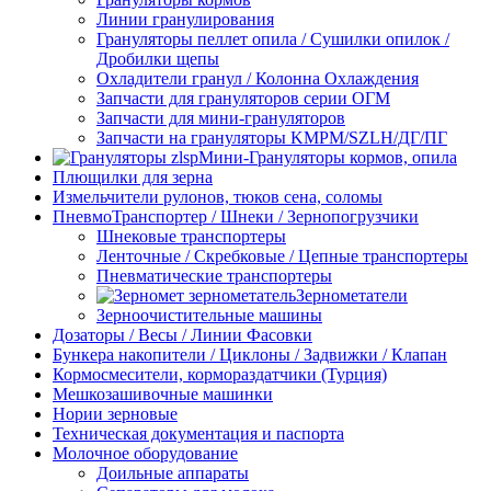
Линии гранулирования
Грануляторы пеллет опила / Сушилки опилок /
Дробилки щепы
Охладители гранул / Колонна Охлаждения
Запчасти для грануляторов серии ОГМ
Запчасти для мини-грануляторов
Запчасти на грануляторы KMPM/SZLH/ДГ/ПГ
Мини-Грануляторы кормов, опила
Плющилки для зерна
Измельчители рулонов, тюков сена, соломы
ПневмоТранспортер / Шнеки / Зернопогрузчики
Шнековые транспортеры
Ленточные / Скребковые / Цепные транспортеры
Пневматические транспортеры
Зернометатели
Зерноочистительные машины
Дозаторы / Весы / Линии Фасовки
Бункера накопители / Циклоны / Задвижки / Клапан
Кормосмесители, кормораздатчики (Турция)
Мешкозашивочные машинки
Нории зерновые
Техническая документация и паспорта
Молочное оборудование
Доильные аппараты