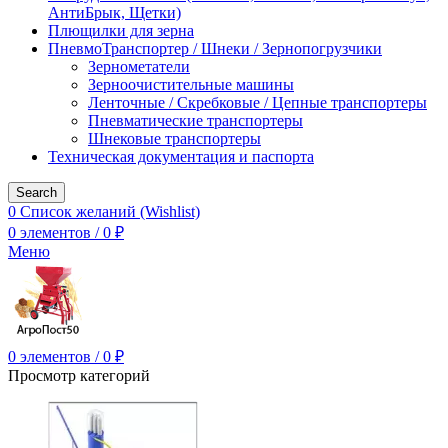
АнтиБрык, Щетки)
Плющилки для зерна
ПневмоТранспортер / Шнеки / Зернопогрузчики
Зернометатели
Зерноочистительные машины
Ленточные / Скребковые / Цепные транспортеры
Пневматические транспортеры
Шнековые транспортеры
Техническая документация и паспорта
Search
0
Список желаний (Wishlist)
0
элементов
/
0
₽
Меню
0
элементов
/
0
₽
Просмотр категорий