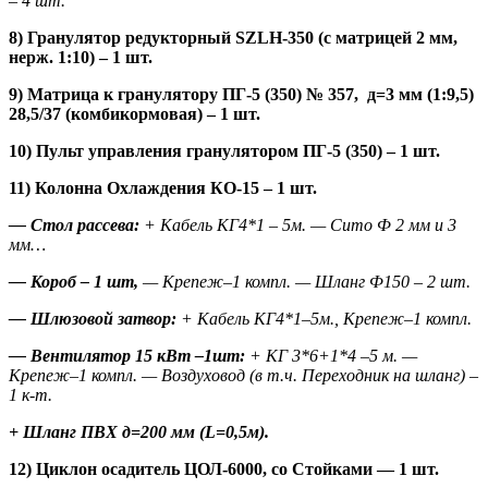
– 4 шт.
8) Гранулятор редукторный
SZLH
-350 (с матрицей 2 мм,
нерж. 1:10) – 1 шт.
9) Матрица к гранулятору ПГ-5 (350) № 357, д=3 мм (1:9,5)
28,5/37 (комбикормовая) – 1 шт.
10) Пульт управления гранулятором ПГ-5 (350) – 1 шт.
11) Колонна Охлаждения КО-15 – 1 шт.
— Стол рассева:
+ Кабель КГ4*1 – 5м. — Сито Ф 2 мм и 3
мм…
— Короб – 1 шт,
— Крепеж–1 компл. — Шланг Ф150 – 2 шт.
— Шлюзовой затвор:
+ Кабель КГ4*1–5м., Крепеж–1 компл.
— Вентилятор 15 кВт –1шт:
+ КГ 3*6+1*4 –5 м. —
Крепеж–1 компл. — Воздуховод (в т.ч. Переходник на шланг) –
1 к-т.
+ Шланг ПВХ д=200 мм (
L
=0,5м).
12) Циклон осадитель ЦОЛ-6000, со Стойками —
1 шт.