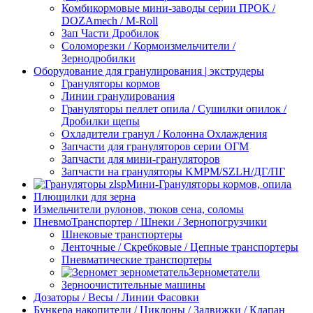
Комбикормовые мини-заводы серии ПРОК /
DOZAmech / M-Roll
Зап Части Дробилок
Соломорезки / Кормоизмельчители /
Зернодробилки
Оборудование для гранулирования | экструдеры
Грануляторы кормов
Линии гранулирования
Грануляторы пеллет опила / Сушилки опилок /
Дробилки щепы
Охладители гранул / Колонна Охлаждения
Запчасти для грануляторов серии ОГМ
Запчасти для мини-грануляторов
Запчасти на грануляторы KMPM/SZLH/ДГ/ПГ
Мини-Грануляторы кормов, опила
Плющилки для зерна
Измельчители рулонов, тюков сена, соломы
ПневмоТранспортер / Шнеки / Зернопогрузчики
Шнековые транспортеры
Ленточные / Скребковые / Цепные транспортеры
Пневматические транспортеры
Зернометатели
Зерноочистительные машины
Дозаторы / Весы / Линии Фасовки
Бункера накопители / Циклоны / Задвижки / Клапан