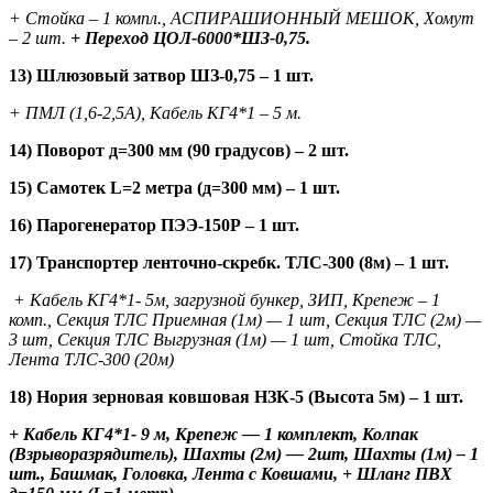
+ Стойка – 1 компл., АСПИРАШИОННЫЙ МЕШОК, Хомут
– 2 шт.
+ Переход ЦОЛ-6000*ШЗ-0,75.
13)
Шлюзовый затвор ШЗ-0,75 – 1 шт.
+ ПМЛ (1,6-2,5А), Кабель КГ4*1 – 5 м.
14) Поворот д=300 мм (90 градусов) – 2 шт.
15) Самотек
L
=2 метра (д=300 мм) – 1 шт.
16) Парогенератор ПЭЭ-150Р – 1 шт.
17) Транспортер ленточно-скребк. ТЛС-300 (8м) – 1 шт.
+ Кабель КГ4*1- 5м, загрузной бункер, ЗИП, Крепеж – 1
комп., Секция ТЛС Приемная (1м) — 1 шт, Секция ТЛС (2м) —
3 шт, Секция ТЛС Выгрузная (1м) — 1 шт, Стойка ТЛС,
Лента ТЛС-300 (20м)
18) Нория зерновая ковшовая НЗК-5 (Высота 5м) – 1 шт.
+ Кабель КГ4*1- 9 м, Крепеж — 1 комплект, Колпак
(Взрыворазрядитель), Шахты (2м) — 2шт, Шахты (1м) – 1
шт., Башмак, Головка, Лента с Ковшами, + Шланг ПВХ