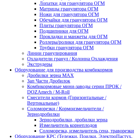
Лопатки для гранулятора ОГМ
Матрицы гранулятора ОГМ
Ножи для гранулятора ОГМ
Обечайки для гранулятора ОГМ
Плиты гранулятора ОГМ
Подшипники для ОГМ
Прокладки и манжеты для ОГМ
Роллеры/ролики для гранулятора ОГМ
Трубки гранулятора ОГМ
Линии гранулирования
Охладители гранул / Колонна Охлаждения
Экструдеры
Оборудование для производства комбикормов
Дробилки зерна МАХ
Зап Части Дробилок
Комбикормовые мини-заводы серии ПРОК /
DOZAmech / M-Roll
Смесители кормов (Горизонтальные /
Вертикальные)
Соломорезки / Кормоизмельчители /
Зернодробилки
Зернодробилки, дробилки зерна
Измельчитель корнеплодов
Соломорезка, измельчитель сена, траворезки
Оборудование КРС (Тележки, Поилки, ЭлектроПастух,