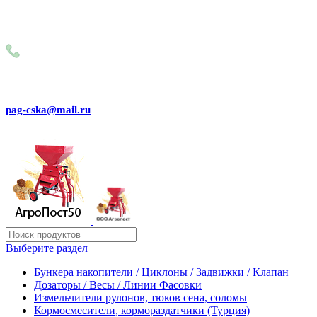
Внимание! Сейчас идёт изменение цен на сайте! Просим
Вас реальные цены и наличие товара, уточнять по
телефону
+79031150466
pag-cska@mail.ru
Выберите раздел
Бункера накопители / Циклоны / Задвижки / Клапан
Дозаторы / Весы / Линии Фасовки
Измельчители рулонов, тюков сена, соломы
Кормосмесители, кормораздатчики (Турция)