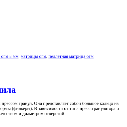
 огм 8 мм
,
матрицы огм
,
пеллетная матрица огм
пила
 прессом гранул. Она представляет собой большое кольцо из
рмы (фильеры). В зависимости от типа пресс-гранулятора и
чеством и диаметром отверстий.