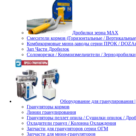
Дробилки зерна МАХ
Смесители кормов (Горизонтальные / Вертикальные
Комбикормовые мини-заводы серии ПРОК / DOZAme
Зап Части Дробилок
Соломорезки / Кормоизмельчители / Зернодробилки
Оборудование для гранулирования |
Грануляторы кормов
Линии гранулирования
Грануляторы пеллет опила / Сушилки опилок / Др
Охладители гранул / Колонна Охлаждения
Запчасти для грануляторов серии ОГМ
Запчасти для мини-грануляторов