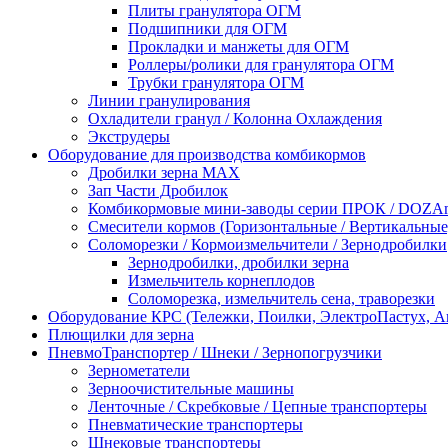
Плиты гранулятора ОГМ
Подшипники для ОГМ
Прокладки и манжеты для ОГМ
Роллеры/ролики для гранулятора ОГМ
Трубки гранулятора ОГМ
Линии гранулирования
Охладители гранул / Колонна Охлаждения
Экструдеры
Оборудование для производства комбикормов
Дробилки зерна МАХ
Зап Части Дробилок
Комбикормовые мини-заводы серии ПРОК / DOZAme
Смесители кормов (Горизонтальные / Вертикальные
Соломорезки / Кормоизмельчители / Зернодробилки
Зернодробилки, дробилки зерна
Измельчитель корнеплодов
Соломорезка, измельчитель сена, траворезки
Оборудование КРС (Тележки, Поилки, ЭлектроПастух, 
Плющилки для зерна
ПневмоТранспортер / Шнеки / Зернопогрузчики
Зернометатели
Зерноочистительные машины
Ленточные / Скребковые / Цепные транспортеры
Пневматические транспортеры
Шнековые транспортеры