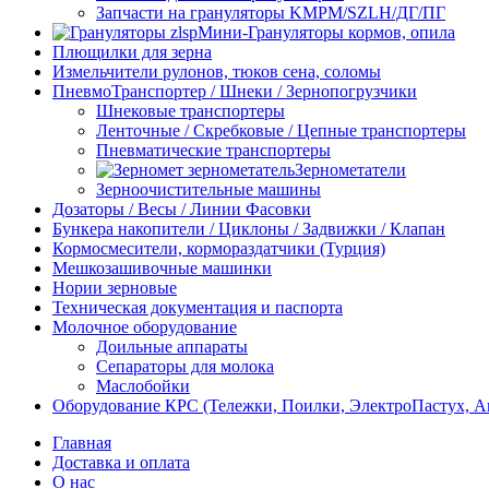
Запчасти на грануляторы KMPM/SZLH/ДГ/ПГ
Мини-Грануляторы кормов, опила
Плющилки для зерна
Измельчители рулонов, тюков сена, соломы
ПневмоТранспортер / Шнеки / Зернопогрузчики
Шнековые транспортеры
Ленточные / Скребковые / Цепные транспортеры
Пневматические транспортеры
Зернометатели
Зерноочистительные машины
Дозаторы / Весы / Линии Фасовки
Бункера накопители / Циклоны / Задвижки / Клапан
Кормосмесители, кормораздатчики (Турция)
Мешкозашивочные машинки
Нории зерновые
Техническая документация и паспорта
Молочное оборудование
Доильные аппараты
Сепараторы для молока
Маслобойки
Оборудование КРС (Тележки, Поилки, ЭлектроПастух, 
Главная
Доставка и оплата
О нас