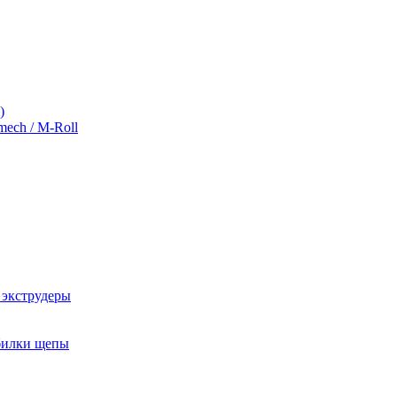
)
ch / M-Roll
 экструдеры
обилки щепы