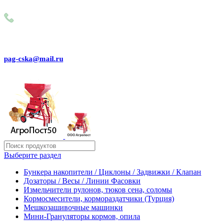
Внимание! Сейчас идёт изменение цен на сайте! Просим Вас
+79031150466
pag-cska@mail.ru
Выберите раздел
Бункера накопители / Циклоны / Задвижки / Клапан
Дозаторы / Весы / Линии Фасовки
Измельчители рулонов, тюков сена, соломы
Кормосмесители, кормораздатчики (Турция)
Мешкозашивочные машинки
Мини-Грануляторы кормов, опила