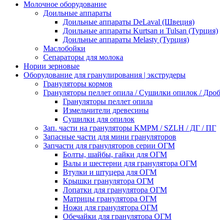
Молочное оборудование
Доильные аппараты
Доильные аппараты DeLaval (Швеция)
Доильные аппараты Kurtsan и Tulsan (Турция)
Доильные аппараты Melasty (Турция)
Маслобойки
Сепараторы для молока
Нории зерновые
Оборудование для гранулирования | экструдеры
Грануляторы кормов
Грануляторы пеллет опила / Сушилки опилок / Др
Грануляторы пеллет опила
Измельчители древесины
Сушилки для опилок
Зап. части на грануляторы KMPM / SZLH / ДГ / ПГ
Запасные части для мини грануляторов
Запчасти для грануляторов серии ОГМ
Болты, шайбы, гайки для ОГМ
Валы и шестерни для гранулятора ОГМ
Втулки и штуцера для ОГМ
Крышки гранулятора ОГМ
Лопатки для гранулятора ОГМ
Матрицы гранулятора ОГМ
Ножи для гранулятора ОГМ
Обечайки для гранулятора ОГМ