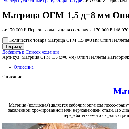
Роллеры усиленные гранулятора R-Type
от
33 000
₽
Первоначал
Матрица ОГМ-1,5 д=8 мм Оп
от
170 000
₽
Первоначальная цена составляла 170 000 ₽.
148 97
Количество товара Матрица ОГМ-1,5 д=8 мм Опил Пеллет
В корзину
Добавить в Список желаний
Артикул:
Матрица ОГМ-1,5 (д=8 мм) Опил Пеллеты
Категория:
Описание
Описание
Мат
Матрица (кольцевая) является рабочим органом пресс-грану
закаленной хромированной или нержавеющей стали. По диам
перерабатываемого сырья матри