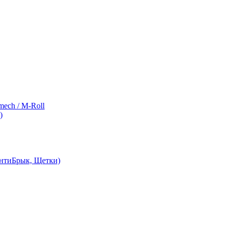
ch / M-Roll
)
АнтиБрык, Щетки)