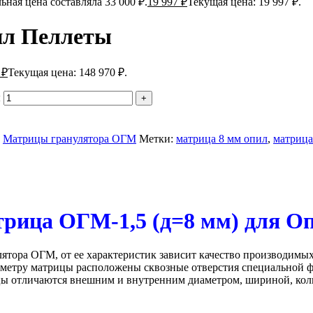
ьная цена составляла 33 000 ₽.
19 997
₽
Текущая цена: 19 997 ₽.
ил Пеллеты
0
₽
Текущая цена: 148 970 ₽.
ы
Матрицы гранулятора ОГМ
Метки:
матрица 8 мм опил
,
матрица
рица ОГМ-1,5 (д=8 мм) для О
лятора ОГМ, от ее характеристик зависит качество производимых
етру матрицы расположены сквозные отверстия специальной фо
цы отличаются внешним и внутренним диаметром, шириной, коли