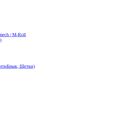
ch / M-Roll
)
АнтиБрык, Щетки)