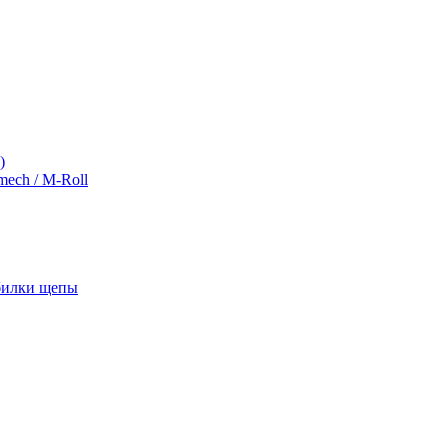
)
ch / M-Roll
обилки щепы