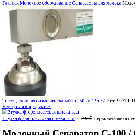
Главная
Молочное оборудование
Сепараторы для молока
Молоч
Тензодатчик весоизмерительный LC 50 кг / 2 т / 4 т
от
3 977
₽
П
Вернуться к продуктам
Втулка фторопластовая шнека тсш
от
797
₽
Первоначальная цен
Молочный Сепаратор C-100 / С