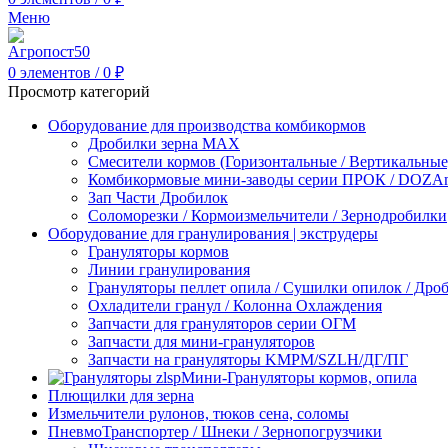
Меню
0
элементов
/
0
₽
Просмотр категорий
Оборудование для производства комбикормов
Дробилки зерна МАХ
Смесители кормов (Горизонтальные / Вертикальные
Комбикормовые мини-заводы серии ПРОК / DOZAme
Зап Части Дробилок
Соломорезки / Кормоизмельчители / Зернодробилки
Оборудование для гранулирования | экструдеры
Грануляторы кормов
Линии гранулирования
Грануляторы пеллет опила / Сушилки опилок / Др
Охладители гранул / Колонна Охлаждения
Запчасти для грануляторов серии ОГМ
Запчасти для мини-грануляторов
Запчасти на грануляторы KMPM/SZLH/ДГ/ПГ
Мини-Грануляторы кормов, опила
Плющилки для зерна
Измельчители рулонов, тюков сена, соломы
ПневмоТранспортер / Шнеки / Зернопогрузчики