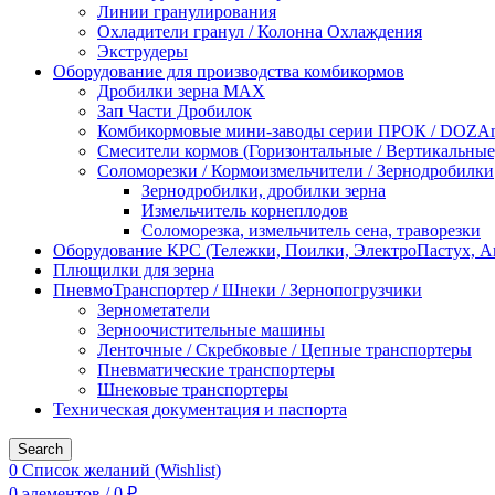
Линии гранулирования
Охладители гранул / Колонна Охлаждения
Экструдеры
Оборудование для производства комбикормов
Дробилки зерна МАХ
Зап Части Дробилок
Комбикормовые мини-заводы серии ПРОК / DOZAme
Смесители кормов (Горизонтальные / Вертикальные
Соломорезки / Кормоизмельчители / Зернодробилки
Зернодробилки, дробилки зерна
Измельчитель корнеплодов
Соломорезка, измельчитель сена, траворезки
Оборудование КРС (Тележки, Поилки, ЭлектроПастух, 
Плющилки для зерна
ПневмоТранспортер / Шнеки / Зернопогрузчики
Зернометатели
Зерноочистительные машины
Ленточные / Скребковые / Цепные транспортеры
Пневматические транспортеры
Шнековые транспортеры
Техническая документация и паспорта
Search
0
Список желаний (Wishlist)
0
элементов
/
0
₽