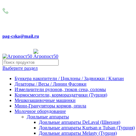
Внимание! Сейчас идёт изменение цен на сайте! Просим Вас
+79031150466
pag-cska@mail.ru
Выберите раздел
Бункера накопители / Циклоны / Задвижки / Клапан
Дозаторы / Весы / Линии Фасовки
Измельчители рулонов, тюков сена, соломы
Кормосмесители, кормораздатчики (Турция)
Мешкозашивочные машинки
Мини-Грануляторы кормов, опила
Молочное оборудование
Доильные аппараты
Доильные аппараты DeLaval (Швеция)
Доильные аппараты Kurtsan и Tulsan (Турция)
Доильные аппараты Melasty (Турция)