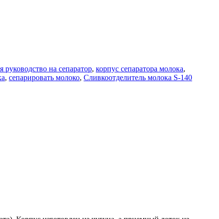
я руководство на сепаратор
,
корпус сепаратора молока
,
ка
,
сепарировать молоко
,
Сливкоотделитель молока S-140