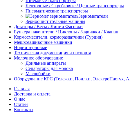
Шнековые транспортеры
Ленточные / Скребковые / Цепные транспортеры
Пневматические транспортеры
Зернометатели
Зерноочистительные машины
Дозаторы / Весы / Линии Фасовки
Бункера накопители / Циклоны / Задвижки / Клапан
Кормосмесители, кормораздатчики (Турция)
Мешкозашивочные машинки
Нории зерновые
Техническая документация и паспорта
Молочное оборудование
Доильные аппараты
Сепараторы для молока
Маслобойки
Оборудование КРС (Тележки, Поилки, ЭлектроПастух, 
Главная
Доставка и оплата
О нас
Статьи
Контакты
-1%
Новый