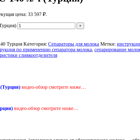
екущая цена: 33 597 ₽.
Турция)
140 Турция
Категория:
Сепараторы для молока
Метки:
инструкци
трукция по применению сепаратора молока
,
сепарирование моло
еристики сливкоотделителя
 (Турция)
видео-обзор смотрите ниже…
урция)
видео-обзор смотрите ниже…