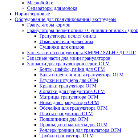
Маслобойки
Сепараторы для молока
Нории зерновые
Оборудование для гранулирования | экструдеры
Грануляторы кормов
Грануляторы пеллет опила / Сушилки опилок / Др
Грануляторы пеллет опила
Измельчители древесины
Сушилки для опилок
Зап. части на грануляторы KMPM / SZLH / ДГ / ПГ
Запасные части для мини грануляторов
Запчасти для грануляторов серии ОГМ
Болты, шайбы, гайки для ОГМ
Валы и шестерни для гранулятора ОГМ
Втулки и штуцера для ОГМ
Крышки гранулятора ОГМ
Лопатки для гранулятора ОГМ
Матрицы гранулятора ОГМ
Ножи для гранулятора ОГМ
Обечайки для гранулятора ОГМ
Плиты гранулятора ОГМ
Подшипники для ОГМ
Прокладки и манжеты для ОГМ
Роллеры/ролики для гранулятора ОГМ
Трубки гранулятора ОГМ