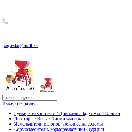
Внимание! Сейчас идёт изменение цен на сайте! Просим
Вас реальные цены и наличие товара, уточнять по
телефону
+79031150466
pag-cska@mail.ru
Выберите раздел
Бункера накопители / Циклоны / Задвижки / Клапан
Дозаторы / Весы / Линии Фасовки
Измельчители рулонов, тюков сена, соломы
Кормосмесители, кормораздатчики (Турция)