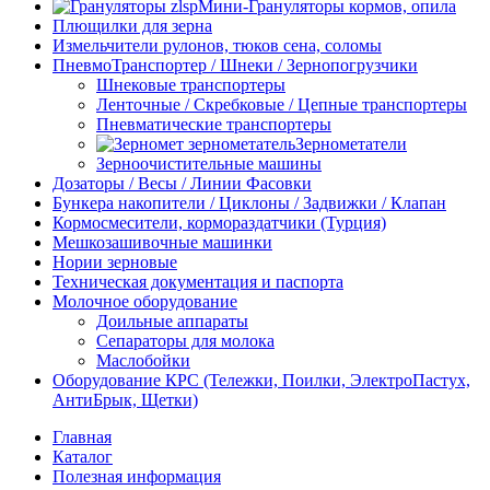
Мини-Грануляторы кормов, опила
Плющилки для зерна
Измельчители рулонов, тюков сена, соломы
ПневмоТранспортер / Шнеки / Зернопогрузчики
Шнековые транспортеры
Ленточные / Скребковые / Цепные транспортеры
Пневматические транспортеры
Зернометатели
Зерноочистительные машины
Дозаторы / Весы / Линии Фасовки
Бункера накопители / Циклоны / Задвижки / Клапан
Кормосмесители, кормораздатчики (Турция)
Мешкозашивочные машинки
Нории зерновые
Техническая документация и паспорта
Молочное оборудование
Доильные аппараты
Сепараторы для молока
Маслобойки
Оборудование КРС (Тележки, Поилки, ЭлектроПастух,
АнтиБрык, Щетки)
Главная
Каталог
Полезная информация