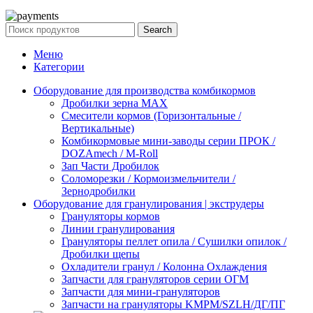
Search
Меню
Категории
Оборудование для производства комбикормов
Дробилки зерна МАХ
Смесители кормов (Горизонтальные /
Вертикальные)
Комбикормовые мини-заводы серии ПРОК /
DOZAmech / M-Roll
Зап Части Дробилок
Соломорезки / Кормоизмельчители /
Зернодробилки
Оборудование для гранулирования | экструдеры
Грануляторы кормов
Линии гранулирования
Грануляторы пеллет опила / Сушилки опилок /
Дробилки щепы
Охладители гранул / Колонна Охлаждения
Запчасти для грануляторов серии ОГМ
Запчасти для мини-грануляторов
Запчасти на грануляторы KMPM/SZLH/ДГ/ПГ