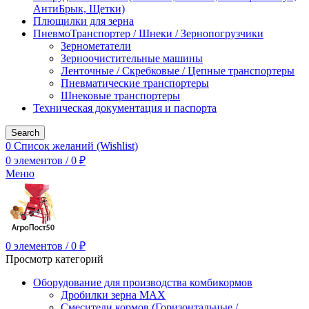
АнтиБрык, Щетки)
Плющилки для зерна
ПневмоТранспортер / Шнеки / Зернопогрузчики
Зернометатели
Зерноочистительные машины
Ленточные / Скребковые / Цепные транспортеры
Пневматические транспортеры
Шнековые транспортеры
Техническая документация и паспорта
Search
0
Список желаний (Wishlist)
0
элементов
/
0
₽
Меню
0
элементов
/
0
₽
Просмотр категорий
Оборудование для производства комбикормов
Дробилки зерна МАХ
Смесители кормов (Горизонтальные /