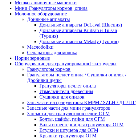
Мешкозашивочные машинки
Мини-Грануляторы кормов, опила
Молочное оборудование
Доильные аппараты
Доильные аппараты DeLaval (Швеция)
Доильные аппараты Kurtsan и Tulsan
(Турция)
Доильные аппараты Melasty (Турция)
Маслобойки
Сепараторы для молока
Нории зерновые
Оборудование для гранулирования | экструдеры
Грануляторы кормов
Грануляторы пеллет опила / Сушилки опилок /
Дробилки щепы
Грануляторы пеллет опила
Измельчители древесины
Сушилки для опилок
Зап. части на грануляторы KMPM / SZLH / ДГ / ПГ
Запасные части для мини грануляторов
Запчасти для грануляторов серии ОГМ
Болты, шайбы, гайки для ОГМ
Валы и шестерни для гранулятора ОГМ
Втулки и штуцера для ОГМ
Крышки гранулятора ОГМ