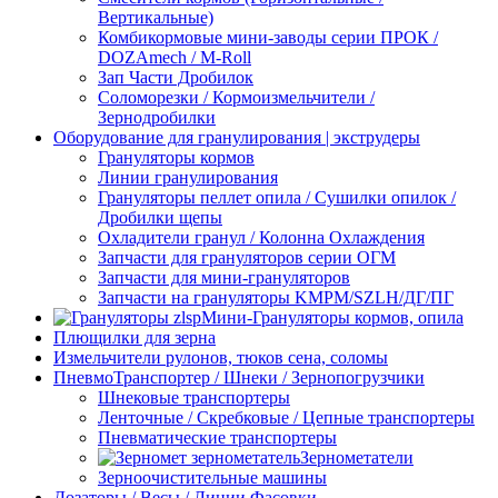
Вертикальные)
Комбикормовые мини-заводы серии ПРОК /
DOZAmech / M-Roll
Зап Части Дробилок
Соломорезки / Кормоизмельчители /
Зернодробилки
Оборудование для гранулирования | экструдеры
Грануляторы кормов
Линии гранулирования
Грануляторы пеллет опила / Сушилки опилок /
Дробилки щепы
Охладители гранул / Колонна Охлаждения
Запчасти для грануляторов серии ОГМ
Запчасти для мини-грануляторов
Запчасти на грануляторы KMPM/SZLH/ДГ/ПГ
Мини-Грануляторы кормов, опила
Плющилки для зерна
Измельчители рулонов, тюков сена, соломы
ПневмоТранспортер / Шнеки / Зернопогрузчики
Шнековые транспортеры
Ленточные / Скребковые / Цепные транспортеры
Пневматические транспортеры
Зернометатели
Зерноочистительные машины
Дозаторы / Весы / Линии Фасовки