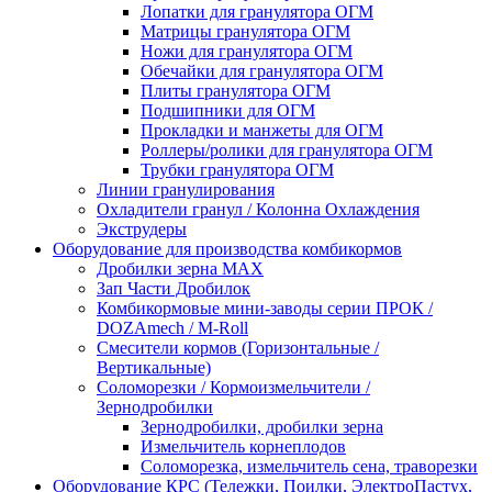
Лопатки для гранулятора ОГМ
Матрицы гранулятора ОГМ
Ножи для гранулятора ОГМ
Обечайки для гранулятора ОГМ
Плиты гранулятора ОГМ
Подшипники для ОГМ
Прокладки и манжеты для ОГМ
Роллеры/ролики для гранулятора ОГМ
Трубки гранулятора ОГМ
Линии гранулирования
Охладители гранул / Колонна Охлаждения
Экструдеры
Оборудование для производства комбикормов
Дробилки зерна МАХ
Зап Части Дробилок
Комбикормовые мини-заводы серии ПРОК /
DOZAmech / M-Roll
Смесители кормов (Горизонтальные /
Вертикальные)
Соломорезки / Кормоизмельчители /
Зернодробилки
Зернодробилки, дробилки зерна
Измельчитель корнеплодов
Соломорезка, измельчитель сена, траворезки
Оборудование КРС (Тележки, Поилки, ЭлектроПастух,