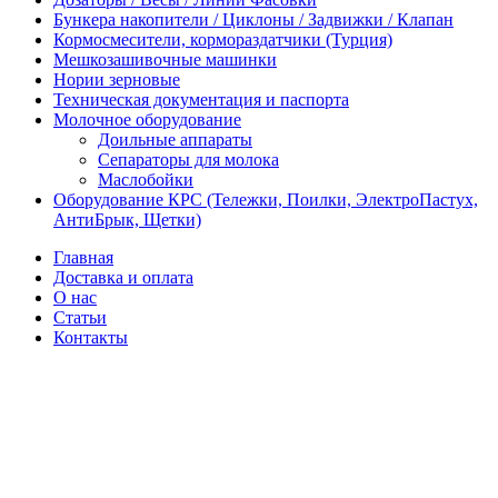
Бункера накопители / Циклоны / Задвижки / Клапан
Кормосмесители, кормораздатчики (Турция)
Мешкозашивочные машинки
Нории зерновые
Техническая документация и паспорта
Молочное оборудование
Доильные аппараты
Сепараторы для молока
Маслобойки
Оборудование КРС (Тележки, Поилки, ЭлектроПастух,
АнтиБрык, Щетки)
Главная
Доставка и оплата
О нас
Статьи
Контакты