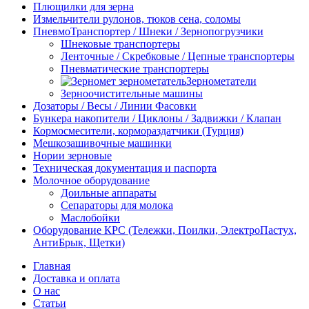
Плющилки для зерна
Измельчители рулонов, тюков сена, соломы
ПневмоТранспортер / Шнеки / Зернопогрузчики
Шнековые транспортеры
Ленточные / Скребковые / Цепные транспортеры
Пневматические транспортеры
Зернометатели
Зерноочистительные машины
Дозаторы / Весы / Линии Фасовки
Бункера накопители / Циклоны / Задвижки / Клапан
Кормосмесители, кормораздатчики (Турция)
Мешкозашивочные машинки
Нории зерновые
Техническая документация и паспорта
Молочное оборудование
Доильные аппараты
Сепараторы для молока
Маслобойки
Оборудование КРС (Тележки, Поилки, ЭлектроПастух,
АнтиБрык, Щетки)
Главная
Доставка и оплата
О нас
Статьи