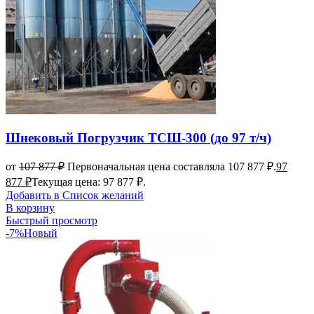
Шнековый Погрузчик ТСШ-300 (до 97 т/ч)
от
107 877
₽
Первоначальная цена составляла 107 877 ₽.
97
877
₽
Текущая цена: 97 877 ₽.
Добавить в Список желаний
В корзину
Быстрый просмотр
-7%
Новый