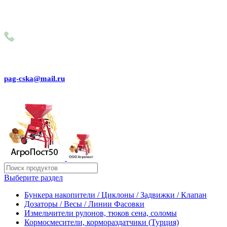
Внимание! Сейчас идёт изменение цен на сайте! Просим
Вас реальные цены и наличие товара, уточнять по
телефону
+79031150466
pag-cska@mail.ru
Выберите раздел
Бункера накопители / Циклоны / Задвижки / Клапан
Дозаторы / Весы / Линии Фасовки
Измельчители рулонов, тюков сена, соломы
Кормосмесители, кормораздатчики (Турция)