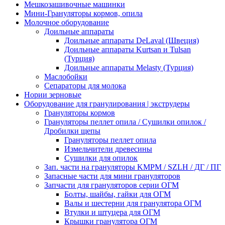
Мешкозашивочные машинки
Мини-Грануляторы кормов, опила
Молочное оборудование
Доильные аппараты
Доильные аппараты DeLaval (Швеция)
Доильные аппараты Kurtsan и Tulsan
(Турция)
Доильные аппараты Melasty (Турция)
Маслобойки
Сепараторы для молока
Нории зерновые
Оборудование для гранулирования | экструдеры
Грануляторы кормов
Грануляторы пеллет опила / Сушилки опилок /
Дробилки щепы
Грануляторы пеллет опила
Измельчители древесины
Сушилки для опилок
Зап. части на грануляторы KMPM / SZLH / ДГ / ПГ
Запасные части для мини грануляторов
Запчасти для грануляторов серии ОГМ
Болты, шайбы, гайки для ОГМ
Валы и шестерни для гранулятора ОГМ
Втулки и штуцера для ОГМ
Крышки гранулятора ОГМ