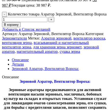
987
₽
Текущая цена: 38 987 ₽.
Количество товара Аэратор Зерновой, Вентилятор Вороха
В корзину
Добавить в Список желаний
Артикул:
Аэратор Зерновой, Вентилятор Вороха
Категория:
Зернометатели
Метки:
Аэратор зерновой
,
вентилятор вороха
,
вентиляция зерна
,
всасывающий и нагнетательный
вентилятор зерна
,
для хранения зерна зерномет
,
зерновой
аэратор
,
нагнетательный аэратор
,
сушка зерна
Описание
Детали
Зерновой Аэратор, Вентилятор Вороха:
Описание
Зерновой Аэратор, Вентилятор Вороха:
Зерновые аэраторы предназначаются для активной
вентиляции насыпи зерновых, масличных, бобовых
культур на складах и открытых токах. Установки служат
для ликвидации очагов самосогревания зерна, его сушки,
для борьбы с вредителями запасов, позволяют сохранить