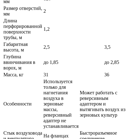
мм
Размер отверстий,
2
мм
Длина
перфорированной
1,2
поверхности
трубы, м
Габаритная
2,5
3,5
высота, м
Глубина
ввинчивания в
до 1,85
до 2,85
ворох, м
Масса, кг
31
36
Используется
только для
нагнетания
Может работать с
воздуха в
реверсивным
Особенности
зерновые
адаптером и
массы,
вытягивать воздух из
реверсивный
зерновых культур
адаптер не
устанавливается
Стык воздуховода
Быстроразъемное
На фланцах
и вентилятора
соединение