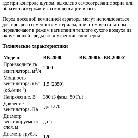
где при контроле щупом, выявлено самосогревание зерна или
образуется куржак из-за конденсации влаги.
Перед посевной компанией аэраторы могут использоваться
для прогрева семенного материала, при этом вентиляторы
переключают в режим нагнетания теплого сухого воздуха из
окружающей среды во внутренние слои зерна.
Технические характеристики
Модель
ВВ-2000
ВВ-2000Б
ВВ-2000У
Производите-ть
2000
3
вентилятора, м
/ч
Мощность
вентилятора, кВт
1,5 (2850)
-1
(об./мин
)
Напряжение, В
380 (3 фазы, 50 Гц)
Давление
до 1270
вентилятора, Па
Диаметр
вентилируемого
до 5
слоя, м
Диаметр трубы,
120