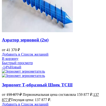
Аэратор зерновой (2м)
от
41 370
₽
Добавить в Список желаний
В корзину
Быстрый просмотр
-14%
Новый
Зерномет Т-образный Шнек ТСШ
от
159 877
₽
Первоначальная цена составляла 159 877 ₽.
137
877
₽
Текущая цена: 137 877 ₽.
Добавить в Список желаний