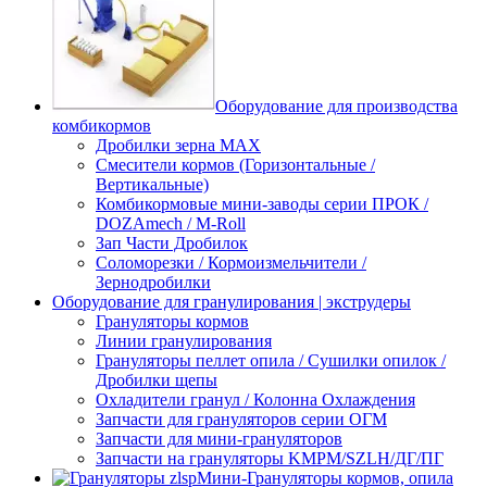
Оборудование для производства
комбикормов
Дробилки зерна МАХ
Смесители кормов (Горизонтальные /
Вертикальные)
Комбикормовые мини-заводы серии ПРОК /
DOZAmech / M-Roll
Зап Части Дробилок
Соломорезки / Кормоизмельчители /
Зернодробилки
Оборудование для гранулирования | экструдеры
Грануляторы кормов
Линии гранулирования
Грануляторы пеллет опила / Сушилки опилок /
Дробилки щепы
Охладители гранул / Колонна Охлаждения
Запчасти для грануляторов серии ОГМ
Запчасти для мини-грануляторов
Запчасти на грануляторы KMPM/SZLH/ДГ/ПГ
Мини-Грануляторы кормов, опила