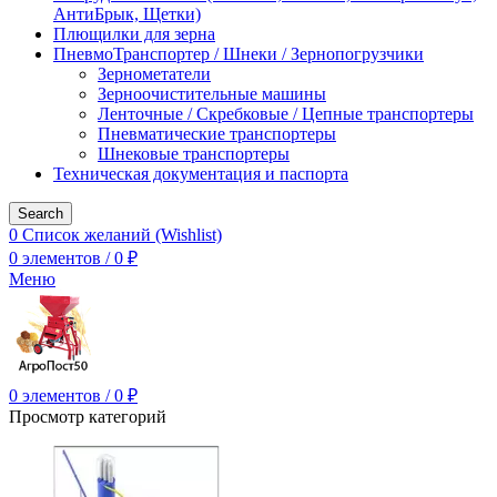
АнтиБрык, Щетки)
Плющилки для зерна
ПневмоТранспортер / Шнеки / Зернопогрузчики
Зернометатели
Зерноочистительные машины
Ленточные / Скребковые / Цепные транспортеры
Пневматические транспортеры
Шнековые транспортеры
Техническая документация и паспорта
Search
0
Список желаний (Wishlist)
0
элементов
/
0
₽
Меню
0
элементов
/
0
₽
Просмотр категорий