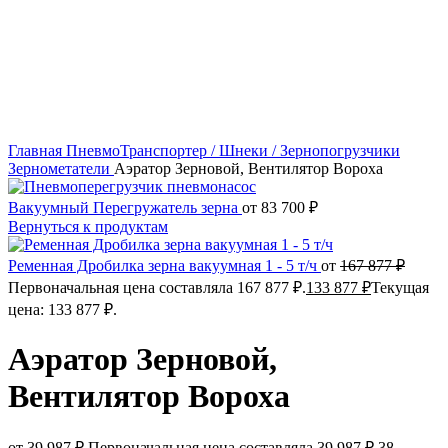
Нажмите, чтобы увеличить
Главная
ПневмоТранспортер / Шнеки / Зернопогрузчики
Зернометатели
Аэратор Зерновой, Вентилятор Вороха
Вакуумный Перегружатель зерна
от
83 700
₽
Вернуться к продуктам
Ременная Дробилка зерна вакуумная 1 - 5 т/ч
от
167 877
₽
Первоначальная цена составляла 167 877 ₽.
133 877
₽
Текущая
цена: 133 877 ₽.
Аэратор Зерновой,
Вентилятор Вороха
от
39 987
₽
Первоначальная цена составляла 39 987 ₽.
38