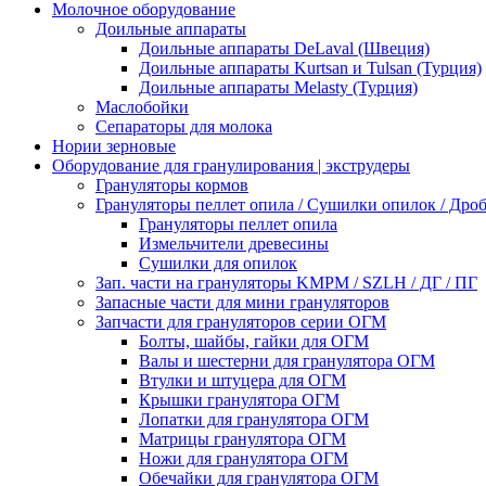
Молочное оборудование
Доильные аппараты
Доильные аппараты DeLaval (Швеция)
Доильные аппараты Kurtsan и Tulsan (Турция)
Доильные аппараты Melasty (Турция)
Маслобойки
Сепараторы для молока
Нории зерновые
Оборудование для гранулирования | экструдеры
Грануляторы кормов
Грануляторы пеллет опила / Сушилки опилок / Др
Грануляторы пеллет опила
Измельчители древесины
Сушилки для опилок
Зап. части на грануляторы KMPM / SZLH / ДГ / ПГ
Запасные части для мини грануляторов
Запчасти для грануляторов серии ОГМ
Болты, шайбы, гайки для ОГМ
Валы и шестерни для гранулятора ОГМ
Втулки и штуцера для ОГМ
Крышки гранулятора ОГМ
Лопатки для гранулятора ОГМ
Матрицы гранулятора ОГМ
Ножи для гранулятора ОГМ
Обечайки для гранулятора ОГМ