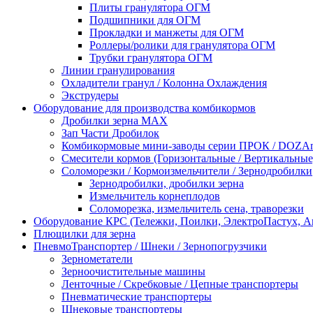
Плиты гранулятора ОГМ
Подшипники для ОГМ
Прокладки и манжеты для ОГМ
Роллеры/ролики для гранулятора ОГМ
Трубки гранулятора ОГМ
Линии гранулирования
Охладители гранул / Колонна Охлаждения
Экструдеры
Оборудование для производства комбикормов
Дробилки зерна МАХ
Зап Части Дробилок
Комбикормовые мини-заводы серии ПРОК / DOZAme
Смесители кормов (Горизонтальные / Вертикальные
Соломорезки / Кормоизмельчители / Зернодробилки
Зернодробилки, дробилки зерна
Измельчитель корнеплодов
Соломорезка, измельчитель сена, траворезки
Оборудование КРС (Тележки, Поилки, ЭлектроПастух, 
Плющилки для зерна
ПневмоТранспортер / Шнеки / Зернопогрузчики
Зернометатели
Зерноочистительные машины
Ленточные / Скребковые / Цепные транспортеры
Пневматические транспортеры
Шнековые транспортеры