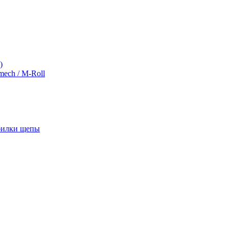
)
ch / M-Roll
обилки щепы