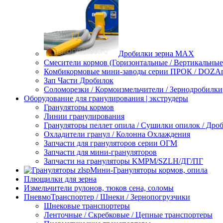
Дробилки зерна МАХ
Смесители кормов (Горизонтальные / Вертикальные
Комбикормовые мини-заводы серии ПРОК / DOZAme
Зап Части Дробилок
Соломорезки / Кормоизмельчители / Зернодробилки
Оборудование для гранулирования | экструдеры
Грануляторы кормов
Линии гранулирования
Грануляторы пеллет опила / Сушилки опилок / Др
Охладители гранул / Колонна Охлаждения
Запчасти для грануляторов серии ОГМ
Запчасти для мини-грануляторов
Запчасти на грануляторы KMPM/SZLH/ДГ/ПГ
Мини-Грануляторы кормов, опила
Плющилки для зерна
Измельчители рулонов, тюков сена, соломы
ПневмоТранспортер / Шнеки / Зернопогрузчики
Шнековые транспортеры
Ленточные / Скребковые / Цепные транспортеры