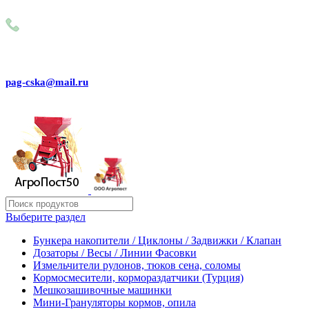
Внимание! Сейчас идёт изменение цен на сайте! Просим Вас
+79031150466
pag-cska@mail.ru
Выберите раздел
Бункера накопители / Циклоны / Задвижки / Клапан
Дозаторы / Весы / Линии Фасовки
Измельчители рулонов, тюков сена, соломы
Кормосмесители, кормораздатчики (Турция)
Мешкозашивочные машинки
Мини-Грануляторы кормов, опила