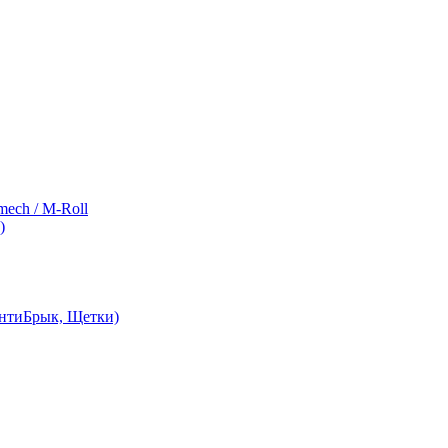
ch / M-Roll
)
АнтиБрык, Щетки)