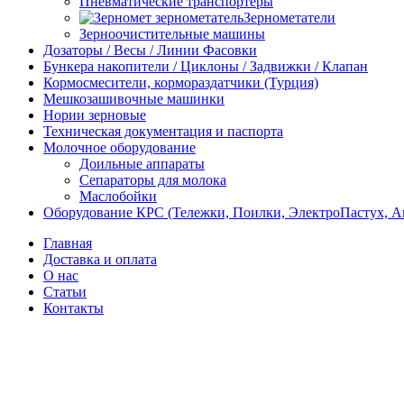
Пневматические транспортеры
Зернометатели
Зерноочистительные машины
Дозаторы / Весы / Линии Фасовки
Бункера накопители / Циклоны / Задвижки / Клапан
Кормосмесители, кормораздатчики (Турция)
Мешкозашивочные машинки
Нории зерновые
Техническая документация и паспорта
Молочное оборудование
Доильные аппараты
Сепараторы для молока
Маслобойки
Оборудование КРС (Тележки, Поилки, ЭлектроПастух, 
Главная
Доставка и оплата
О нас
Статьи
Контакты
-5%
Новый