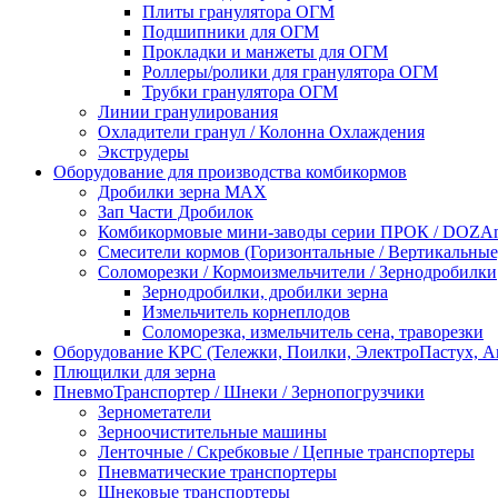
Плиты гранулятора ОГМ
Подшипники для ОГМ
Прокладки и манжеты для ОГМ
Роллеры/ролики для гранулятора ОГМ
Трубки гранулятора ОГМ
Линии гранулирования
Охладители гранул / Колонна Охлаждения
Экструдеры
Оборудование для производства комбикормов
Дробилки зерна МАХ
Зап Части Дробилок
Комбикормовые мини-заводы серии ПРОК / DOZAme
Смесители кормов (Горизонтальные / Вертикальные
Соломорезки / Кормоизмельчители / Зернодробилки
Зернодробилки, дробилки зерна
Измельчитель корнеплодов
Соломорезка, измельчитель сена, траворезки
Оборудование КРС (Тележки, Поилки, ЭлектроПастух, 
Плющилки для зерна
ПневмоТранспортер / Шнеки / Зернопогрузчики
Зернометатели
Зерноочистительные машины
Ленточные / Скребковые / Цепные транспортеры
Пневматические транспортеры
Шнековые транспортеры