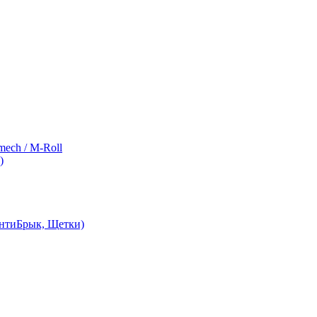
ch / M-Roll
)
АнтиБрык, Щетки)