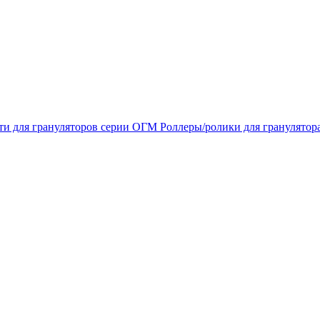
ти для грануляторов серии ОГМ
Роллеры/ролики для гранулято