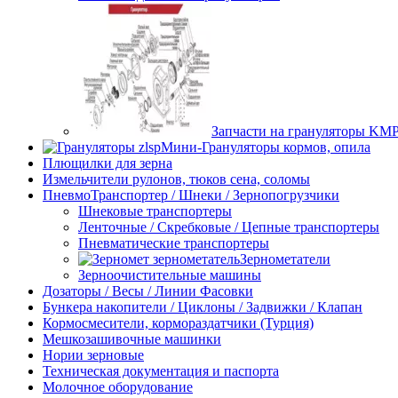
Запчасти на грануляторы K
Мини-Грануляторы кормов, опила
Плющилки для зерна
Измельчители рулонов, тюков сена, соломы
ПневмоТранспортер / Шнеки / Зернопогрузчики
Шнековые транспортеры
Ленточные / Скребковые / Цепные транспортеры
Пневматические транспортеры
Зернометатели
Зерноочистительные машины
Дозаторы / Весы / Линии Фасовки
Бункера накопители / Циклоны / Задвижки / Клапан
Кормосмесители, кормораздатчики (Турция)
Мешкозашивочные машинки
Нории зерновые
Техническая документация и паспорта
Молочное оборудование