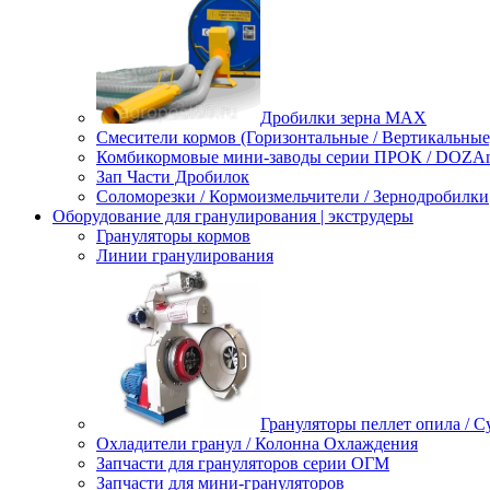
Дробилки зерна МАХ
Смесители кормов (Горизонтальные / Вертикальные
Комбикормовые мини-заводы серии ПРОК / DOZAme
Зап Части Дробилок
Соломорезки / Кормоизмельчители / Зернодробилки
Оборудование для гранулирования | экструдеры
Грануляторы кормов
Линии гранулирования
Грануляторы пеллет опила / 
Охладители гранул / Колонна Охлаждения
Запчасти для грануляторов серии ОГМ
Запчасти для мини-грануляторов