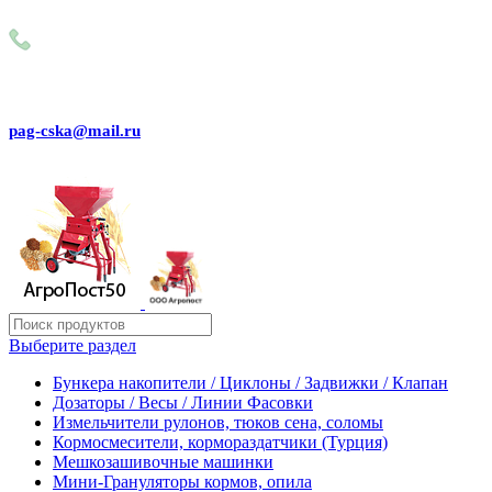
Внимание! Сейчас идёт изменение цен на сайте! Просим Вас
+79031150466
pag-cska@mail.ru
Выберите раздел
Бункера накопители / Циклоны / Задвижки / Клапан
Дозаторы / Весы / Линии Фасовки
Измельчители рулонов, тюков сена, соломы
Кормосмесители, кормораздатчики (Турция)
Мешкозашивочные машинки
Мини-Грануляторы кормов, опила