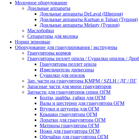
Молочное оборудование
Доильные аппараты
Доильные аппараты DeLaval (Швеция)
Доильные аппараты Kurtsan и Tulsan (Турция)
Доильные аппараты Melasty (Турция)
Маслобойки
Сепараторы для молока
Нории зерновые
Оборудование для гранулирования | экструдеры
Грануляторы кормов
Грануляторы пеллет опила / Сушилки опилок / Др
Грануляторы пеллет опила
Измельчители древесины
Сушилки для опилок
Зап. части на грануляторы KMPM / SZLH / ДГ / ПГ
Запасные части для мини грануляторов
Запчасти для грануляторов серии ОГМ
Болты, шайбы, гайки для ОГМ
Валы и шестерни для гранулятора ОГМ
Втулки и штуцера для ОГМ
Крышки гранулятора ОГМ
Лопатки для гранулятора ОГМ
Матрицы гранулятора ОГМ
Ножи для гранулятора ОГМ
Обечайки для гранулятора ОГМ