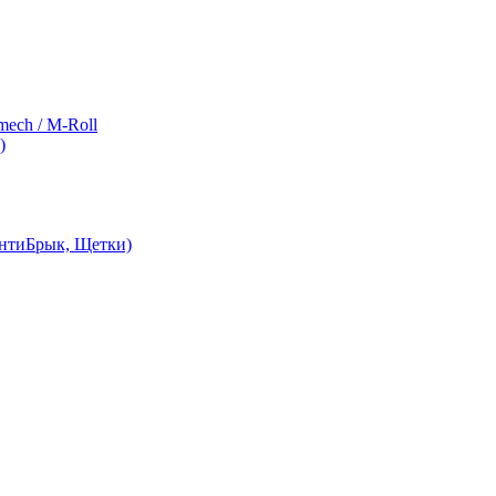
ch / M-Roll
)
АнтиБрык, Щетки)