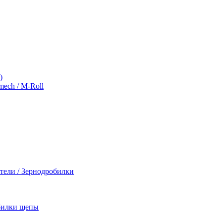
)
ch / M-Roll
тели / Зернодробилки
обилки щепы