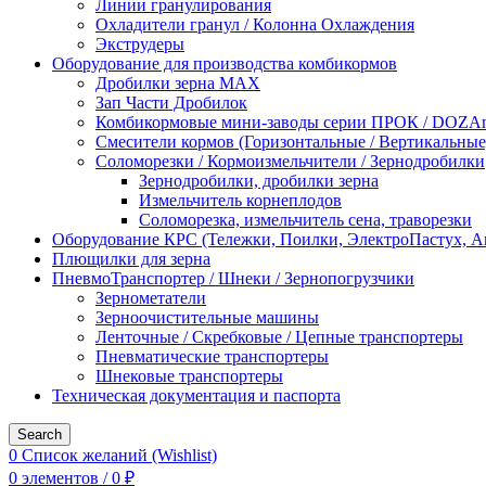
Линии гранулирования
Охладители гранул / Колонна Охлаждения
Экструдеры
Оборудование для производства комбикормов
Дробилки зерна МАХ
Зап Части Дробилок
Комбикормовые мини-заводы серии ПРОК / DOZAme
Смесители кормов (Горизонтальные / Вертикальные
Соломорезки / Кормоизмельчители / Зернодробилки
Зернодробилки, дробилки зерна
Измельчитель корнеплодов
Соломорезка, измельчитель сена, траворезки
Оборудование КРС (Тележки, Поилки, ЭлектроПастух, 
Плющилки для зерна
ПневмоТранспортер / Шнеки / Зернопогрузчики
Зернометатели
Зерноочистительные машины
Ленточные / Скребковые / Цепные транспортеры
Пневматические транспортеры
Шнековые транспортеры
Техническая документация и паспорта
Search
0
Список желаний (Wishlist)
0
элементов
/
0
₽