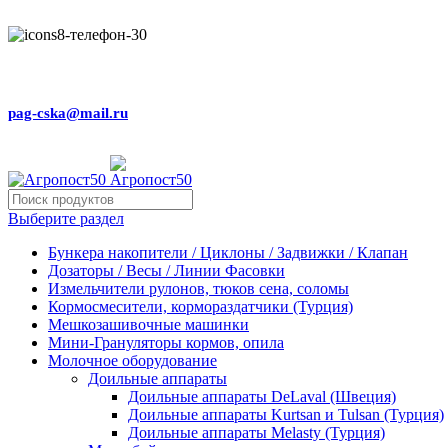
Внимание! Сейчас идёт изменение цен на сайте! Просим Вас
+79031150466
pag-cska@mail.ru
Выберите раздел
Бункера накопители / Циклоны / Задвижки / Клапан
Дозаторы / Весы / Линии Фасовки
Измельчители рулонов, тюков сена, соломы
Кормосмесители, кормораздатчики (Турция)
Мешкозашивочные машинки
Мини-Грануляторы кормов, опила
Молочное оборудование
Доильные аппараты
Доильные аппараты DeLaval (Швеция)
Доильные аппараты Kurtsan и Tulsan (Турция)
Доильные аппараты Melasty (Турция)