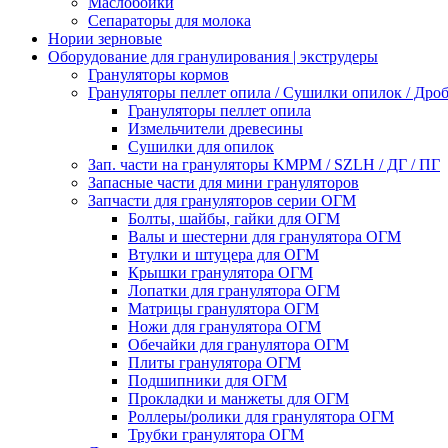
Маслобойки
Сепараторы для молока
Нории зерновые
Оборудование для гранулирования | экструдеры
Грануляторы кормов
Грануляторы пеллет опила / Сушилки опилок / Др
Грануляторы пеллет опила
Измельчители древесины
Сушилки для опилок
Зап. части на грануляторы KMPM / SZLH / ДГ / ПГ
Запасные части для мини грануляторов
Запчасти для грануляторов серии ОГМ
Болты, шайбы, гайки для ОГМ
Валы и шестерни для гранулятора ОГМ
Втулки и штуцера для ОГМ
Крышки гранулятора ОГМ
Лопатки для гранулятора ОГМ
Матрицы гранулятора ОГМ
Ножи для гранулятора ОГМ
Обечайки для гранулятора ОГМ
Плиты гранулятора ОГМ
Подшипники для ОГМ
Прокладки и манжеты для ОГМ
Роллеры/ролики для гранулятора ОГМ
Трубки гранулятора ОГМ