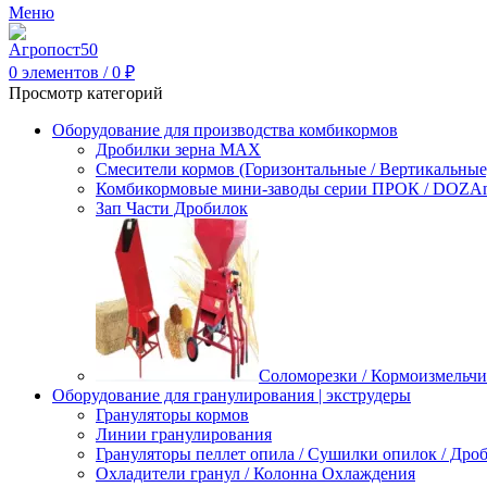
Меню
0
элементов
/
0
₽
Просмотр категорий
Оборудование для производства комбикормов
Дробилки зерна МАХ
Смесители кормов (Горизонтальные / Вертикальные
Комбикормовые мини-заводы серии ПРОК / DOZAme
Зап Части Дробилок
Соломорезки / Кормоизмельчи
Оборудование для гранулирования | экструдеры
Грануляторы кормов
Линии гранулирования
Грануляторы пеллет опила / Сушилки опилок / Др
Охладители гранул / Колонна Охлаждения