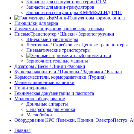
Запчасти для грануляторов серии ОГМ
Запчасти для мини-грануляторов
Запчасти на грануляторы KMPM/SZLH/ДГ/ПГ
Мини-Грануляторы кормов, опила
Плющилки для зерна
Измельчители рулонов, тюков сена, соломы
ПневмоТранспортер / Шнеки / Зернопогрузчики
Шнековые транспортеры
Ленточные / Скребковые / Цепные транспортеры
Пневматические транспортеры
Зернометатели
Зерноочистительные машины
Дозаторы / Весы / Линии Фасовки
Бункера накопители / Циклоны / Задвижки / Клапан
Кормосмесители, кормораздатчики (Турция)
Мешкозашивочные машинки
Нории зерновые
Техническая документация и паспорта
Молочное оборудование
Доильные аппараты
Сепараторы для молока
Маслобойки
Оборудование КРС (Тележки, Поилки, ЭлектроПастух, 
Главная