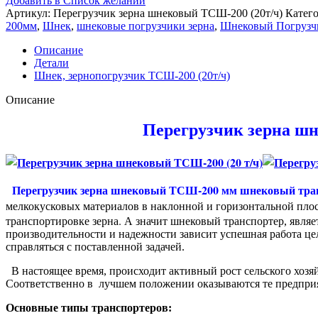
Добавить в Список желаний
Артикул:
Перегрузчик зерна шнековый ТСШ-200 (20т/ч)
Катего
200мм
,
Шнек
,
шнековые погрузчики зерна
,
Шнековый Погрузчик
Описание
Детали
Шнек, зернопогрузчик ТСШ-200 (20т/ч)
Описание
Перегрузчик зерна шн
Перегрузчик зерна шнековый ТСШ-200 мм шнековый транспо
мелкокусковых материалов в наклонной и горизонтальной плос
транспортировке зерна.
А значит шнековый транспортер, являе
производительности и надежности зависит успешная работа це
справляться с поставленной задачей.
В настоящее время, происходит активный рост сельского хозяй
Соответственно в лучшем положении оказываются те предприя
Основные типы транспортеров: