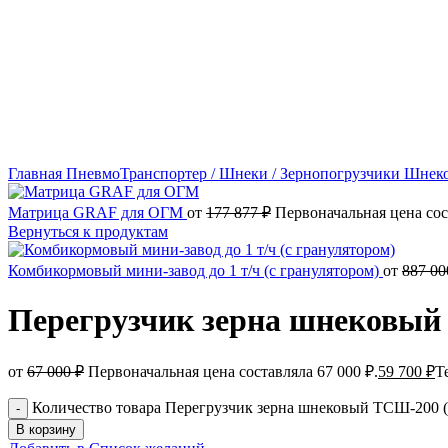
Нажмите, чтобы увеличить
Главная
ПневмоТранспортер / Шнеки / Зернопогрузчики
Шнеко
Матрица GRAF для ОГМ
от
177 877
₽
Первоначальная цена сос
Вернуться к продуктам
Комбикормовый мини-завод до 1 т/ч (с гранулятором)
от
887 0
Перегрузчик зерна шнековый 
от
67 000
₽
Первоначальная цена составляла 67 000 ₽.
59 700
₽
Т
Количество товара Перегрузчик зерна шнековый ТСШ-200 (2
В корзину