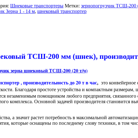
рия:
Шнековые транспортеры
Метки:
зернопогрузчик ТСШ-200 (
 Зерна 1 - 14 м
,
шнековый транспортер
ековый ТСШ-200 мм (шнек), производител
ртер , производительность до 20 т в час
,
это конвейерное
кости. Благодаря простоте устройства и компактным размерам,
тся незаменимым помощником любого предприятия, связанного с
лого комплекса. Основной задачей производителя становится вы
ства, а значит растет потребность в максимальной автоматизац
тия, которые оснащены по последнему слову техники, в том чи