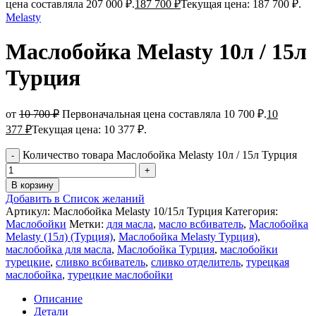
цена составляла 207 000 ₽.
187 700
₽
Текущая цена: 187 700 ₽.
Melasty
Маслобойка Melasty 10л / 15л
Турция
от
10 700
₽
Первоначальная цена составляла 10 700 ₽.
10
377
₽
Текущая цена: 10 377 ₽.
Количество товара Маслобойка Melasty 10л / 15л Турция
В корзину
Добавить в Список желаний
Артикул:
Маслобойка Melasty 10/15л Турция
Категория:
Маслобойки
Метки:
для масла
,
масло всбиватель
,
Маслобойка
Melasty (15л) (Турция)
,
Маслобойка Melasty Турция)
,
маслобойка для масла
,
Маслобойка Турция
,
маслобойки
турецкие
,
сливко всбиватель
,
сливко отделитель
,
турецкая
маслобойка
,
турецкие маслобойки
Описание
Детали