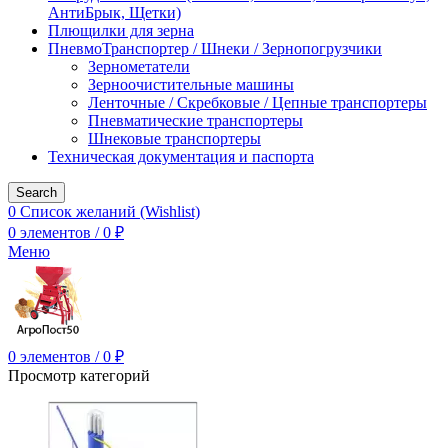
АнтиБрык, Щетки)
Плющилки для зерна
ПневмоТранспортер / Шнеки / Зернопогрузчики
Зернометатели
Зерноочистительные машины
Ленточные / Скребковые / Цепные транспортеры
Пневматические транспортеры
Шнековые транспортеры
Техническая документация и паспорта
Search
0
Список желаний (Wishlist)
0
элементов
/
0
₽
Меню
0
элементов
/
0
₽
Просмотр категорий