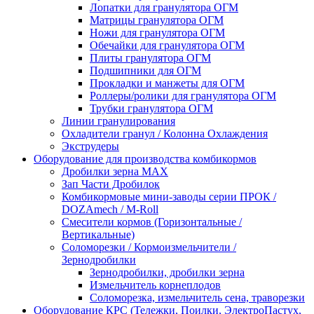
Лопатки для гранулятора ОГМ
Матрицы гранулятора ОГМ
Ножи для гранулятора ОГМ
Обечайки для гранулятора ОГМ
Плиты гранулятора ОГМ
Подшипники для ОГМ
Прокладки и манжеты для ОГМ
Роллеры/ролики для гранулятора ОГМ
Трубки гранулятора ОГМ
Линии гранулирования
Охладители гранул / Колонна Охлаждения
Экструдеры
Оборудование для производства комбикормов
Дробилки зерна МАХ
Зап Части Дробилок
Комбикормовые мини-заводы серии ПРОК /
DOZAmech / M-Roll
Смесители кормов (Горизонтальные /
Вертикальные)
Соломорезки / Кормоизмельчители /
Зернодробилки
Зернодробилки, дробилки зерна
Измельчитель корнеплодов
Соломорезка, измельчитель сена, траворезки
Оборудование КРС (Тележки, Поилки, ЭлектроПастух,