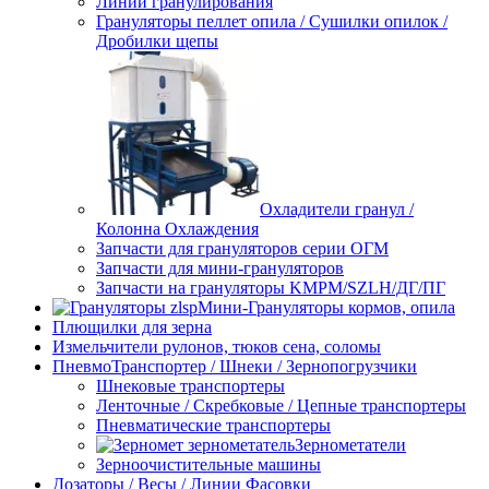
Линии гранулирования
Грануляторы пеллет опила / Сушилки опилок /
Дробилки щепы
Охладители гранул /
Колонна Охлаждения
Запчасти для грануляторов серии ОГМ
Запчасти для мини-грануляторов
Запчасти на грануляторы KMPM/SZLH/ДГ/ПГ
Мини-Грануляторы кормов, опила
Плющилки для зерна
Измельчители рулонов, тюков сена, соломы
ПневмоТранспортер / Шнеки / Зернопогрузчики
Шнековые транспортеры
Ленточные / Скребковые / Цепные транспортеры
Пневматические транспортеры
Зернометатели
Зерноочистительные машины
Дозаторы / Весы / Линии Фасовки