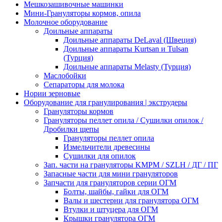
Мешкозашивочные машинки
Мини-Грануляторы кормов, опила
Молочное оборудование
Доильные аппараты
Доильные аппараты DeLaval (Швеция)
Доильные аппараты Kurtsan и Tulsan
(Турция)
Доильные аппараты Melasty (Турция)
Маслобойки
Сепараторы для молока
Нории зерновые
Оборудование для гранулирования | экструдеры
Грануляторы кормов
Грануляторы пеллет опила / Сушилки опилок /
Дробилки щепы
Грануляторы пеллет опила
Измельчители древесины
Сушилки для опилок
Зап. части на грануляторы KMPM / SZLH / ДГ / ПГ
Запасные части для мини грануляторов
Запчасти для грануляторов серии ОГМ
Болты, шайбы, гайки для ОГМ
Валы и шестерни для гранулятора ОГМ
Втулки и штуцера для ОГМ
Крышки гранулятора ОГМ