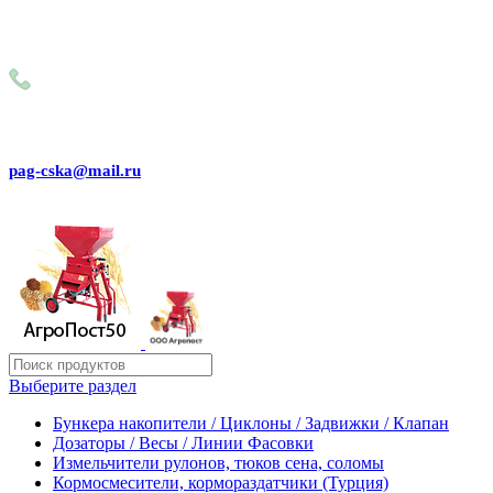
Внимание! Сейчас идёт изменение цен на сайте! Просим
Вас реальные цены и наличие товара, уточнять по
телефону
+79031150466
pag-cska@mail.ru
Выберите раздел
Бункера накопители / Циклоны / Задвижки / Клапан
Дозаторы / Весы / Линии Фасовки
Измельчители рулонов, тюков сена, соломы
Кормосмесители, кормораздатчики (Турция)