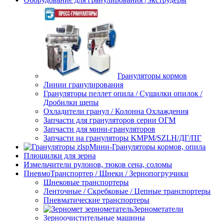
Грануляторы кормов
Линии гранулирования
Грануляторы пеллет опила / Сушилки опилок /
Дробилки щепы
Охладители гранул / Колонна Охлаждения
Запчасти для грануляторов серии ОГМ
Запчасти для мини-грануляторов
Запчасти на грануляторы KMPM/SZLH/ДГ/ПГ
Мини-Грануляторы кормов, опила
Плющилки для зерна
Измельчители рулонов, тюков сена, соломы
ПневмоТранспортер / Шнеки / Зернопогрузчики
Шнековые транспортеры
Ленточные / Скребковые / Цепные транспортеры
Пневматические транспортеры
Зернометатели
Зерноочистительные машины