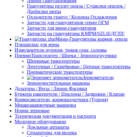
Линии гранулирования
Грануляторы пеллет опила / Сушилки опилок /
Дробилки щепы
Охладители гранул / Колонна Охлаждения
Запчасти для грануляторов серии ОГМ
Запчасти для мини-грануляторов
Запчасти на грануляторы KMPM/SZLH/ДГ/ПГ
Мини-Грануляторы кормов, опила
Плющилки для зерна
Измельчители рулонов, тюков сена, соломы
ПневмоТранспортер / Шнеки / Зернопогрузчики
Шнековые транспортеры
Ленточные / Скребковые / Цепные транспортеры
Пневматические транспортеры
Зернометатели
Зерноочистительные машины
Дозаторы / Весы / Линии Фасовки
Бункера накопители / Циклоны / Задвижки / Клапан
Кормосмесители, кормораздатчики (Турция)
Мешкозашивочные машинки
Нории зерновые
Техническая документация и паспорта
Молочное оборудование
Доильные аппараты
Сепараторы для молока