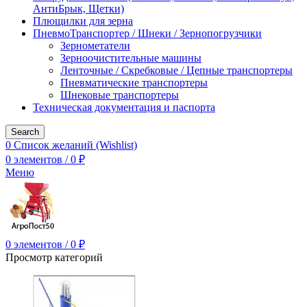
АнтиБрык, Щетки)
Плющилки для зерна
ПневмоТранспортер / Шнеки / Зернопогрузчики
Зернометатели
Зерноочистительные машины
Ленточные / Скребковые / Цепные транспортеры
Пневматические транспортеры
Шнековые транспортеры
Техническая документация и паспорта
Search
0
Список желаний (Wishlist)
0
элементов
/
0
₽
Меню
0
элементов
/
0
₽
Просмотр категорий