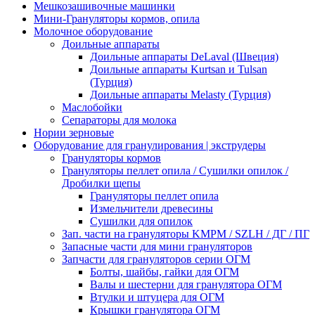
Мешкозашивочные машинки
Мини-Грануляторы кормов, опила
Молочное оборудование
Доильные аппараты
Доильные аппараты DeLaval (Швеция)
Доильные аппараты Kurtsan и Tulsan
(Турция)
Доильные аппараты Melasty (Турция)
Маслобойки
Сепараторы для молока
Нории зерновые
Оборудование для гранулирования | экструдеры
Грануляторы кормов
Грануляторы пеллет опила / Сушилки опилок /
Дробилки щепы
Грануляторы пеллет опила
Измельчители древесины
Сушилки для опилок
Зап. части на грануляторы KMPM / SZLH / ДГ / ПГ
Запасные части для мини грануляторов
Запчасти для грануляторов серии ОГМ
Болты, шайбы, гайки для ОГМ
Валы и шестерни для гранулятора ОГМ
Втулки и штуцера для ОГМ
Крышки гранулятора ОГМ