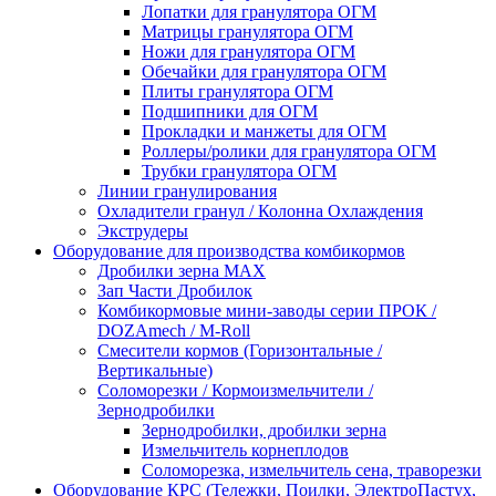
Лопатки для гранулятора ОГМ
Матрицы гранулятора ОГМ
Ножи для гранулятора ОГМ
Обечайки для гранулятора ОГМ
Плиты гранулятора ОГМ
Подшипники для ОГМ
Прокладки и манжеты для ОГМ
Роллеры/ролики для гранулятора ОГМ
Трубки гранулятора ОГМ
Линии гранулирования
Охладители гранул / Колонна Охлаждения
Экструдеры
Оборудование для производства комбикормов
Дробилки зерна МАХ
Зап Части Дробилок
Комбикормовые мини-заводы серии ПРОК /
DOZAmech / M-Roll
Смесители кормов (Горизонтальные /
Вертикальные)
Соломорезки / Кормоизмельчители /
Зернодробилки
Зернодробилки, дробилки зерна
Измельчитель корнеплодов
Соломорезка, измельчитель сена, траворезки
Оборудование КРС (Тележки, Поилки, ЭлектроПастух,