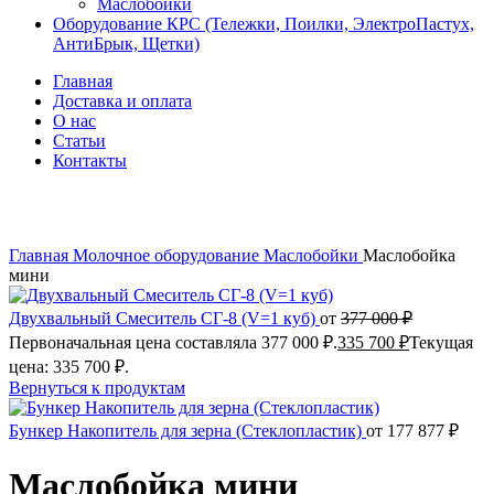
Маслобойки
Оборудование КРС (Тележки, Поилки, ЭлектроПастух,
АнтиБрык, Щетки)
Главная
Доставка и оплата
О нас
Статьи
Контакты
Нажмите, чтобы увеличить
Главная
Молочное оборудование
Маслобойки
Маслобойка
мини
Двухвальный Смеситель СГ-8 (V=1 куб)
от
377 000
₽
Первоначальная цена составляла 377 000 ₽.
335 700
₽
Текущая
цена: 335 700 ₽.
Вернуться к продуктам
Бункер Накопитель для зерна (Стеклопластик)
от
177 877
₽
Маслобойка мини