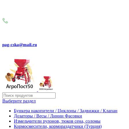
Внимание! Сейчас идёт изменение цен на сайте! Просим
Вас реальные цены и наличие товара, уточнять по
телефону
+79031150466
pag-cska@mail.ru
Выберите раздел
Бункера накопители / Циклоны / Задвижки / Клапан
Дозаторы / Весы / Линии Фасовки
Измельчители рулонов, тюков сена, соломы
Кормосмесители, кормораздатчики (Турция)